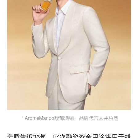
「AromeManpo馥郁满铺」品牌代言人井柏然
姜腾告诉36氪，此次融资资金用途将用于线