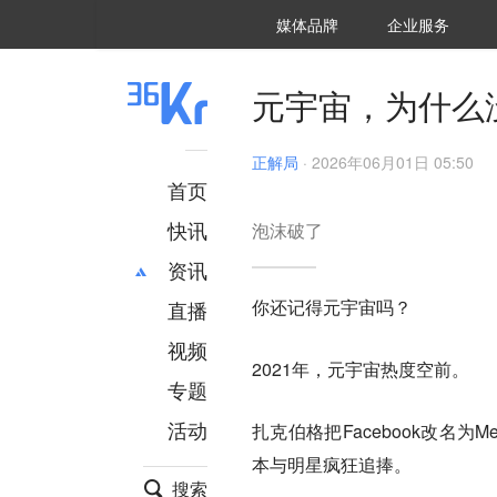
36氪Auto
数字时氪
企业号
未来消费
智能涌现
未来城市
启动Power on
媒体品牌
企业服务
企服点评
36氪出海
36氪研究院
潮生TIDE
36氪企服点评
36Kr研究院
36氪财经
职场bonus
36碳
后浪研究所
36Kr创新咨询
暗涌Waves
硬氪
氪睿研究院
元宇宙，为什么
正解局
·
2026年06月01日 05:50
首页
快讯
泡沫破了
资讯
你还记得元宇宙吗？
直播
最新
推荐
创投
财经
视频
2021年，元宇宙热度空前。
汽车
AI
专题
科技
项目推荐
活动
扎克伯格把Facebook改名
专精特新
安徽
本与明星疯狂追捧。
搜索