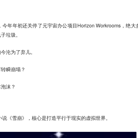
今年年初还关停了元宇宙办公项目Horizon Workrooms，绝大
电子垃圾。
如今沦为了弃儿。
何转瞬崩塌？
术泡沫？
幻小说《雪崩》，核心是打造平行于现实的虚拟世界。