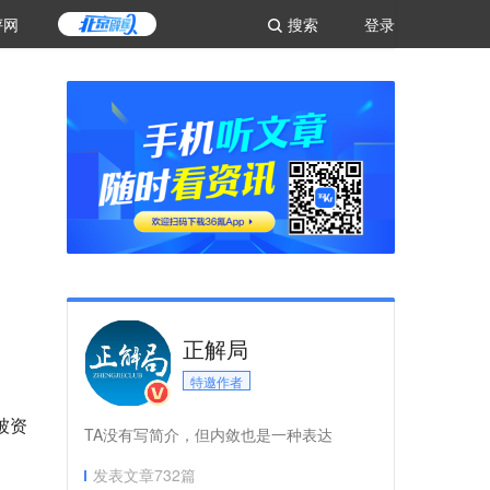
评网
搜索
登录
正解局
特邀作者
被资
TA没有写简介，但内敛也是一种表达
发表文章
732
篇