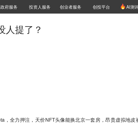
创投发布
项目推荐
核心服务
LP源计划
政府服务
投资人服务
创业者服务
创投平台
AI测
36氪Pro
VClub
VClub投资机构库
创投氪堂
城市之窗
投资机构职位推介
企业入驻
投资人认证
没人提了？
为Meta，全力押注，天价NFT头像能换北京一套房，昂贵虚拟地皮