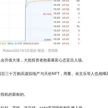
Roblox2021年3月股价 图源：雪球网
只会升值大涨，大批投资者抱着暴富心态盲目入场。
百三十万购买虚拟地产与天价NFT，周董、余文乐等人也相继
本投机的新标的。
红杉、高瓴、淡马锡、a16z等顶级机构扎堆入场。