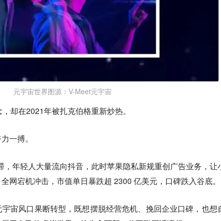
元宇宙世界图源：V-Meet元宇宙
，却在2021年被扎克伯格重新炒热。
奋力一搏。
陷入停滞，年轻人大量流向抖音，此时苹果隐私新规重创广告业务，让
全网宕机冲击，市值单日暴跌超 2300 亿美元，口碑跌入谷底。
元宇宙风口果断转型，既想摆脱经营危机、挽回企业口碑，也想