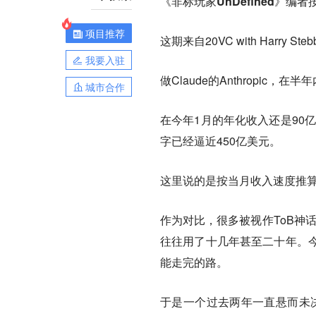
《非标玩家UnDefined》编者按
项目推荐
这期来自20VC with Harry
我要入驻
做Claude的Anthropic
城市合作
在今年1月的年化收入还是90亿
字已经逼近450亿美元。
这里说的是按当月收入速度推
作为对比，很多被视作ToB神话的公
往往用了十几年甚至二十年。
能走完的路。
于是一个过去两年一直悬而未决