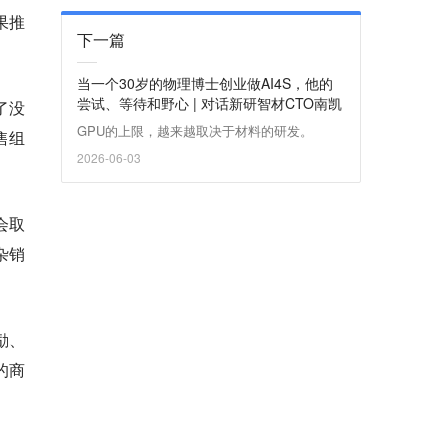
果推
下一篇
当一个30岁的物理博士创业做AI4S，他的
尝试、等待和野心 | 对话新研智材CTO南凯
了没
GPU的上限，越来越取决于材料的研发。
售组
2026-06-03
会取
杂销
励、
的商