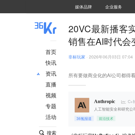
36氪Auto
数字时氪
企业号
未来消费
智能涌现
未来城市
启动Power on
媒体品牌
企业服务
企服点评
36氪出海
36氪研究院
潮生TIDE
36氪企服点评
36Kr研究院
36氪财经
职场bonus
36碳
后浪研究所
36Kr创新咨询
暗涌Waves
硬氪
氪睿研究院
20VC最新播客实
销售在AI时代会
首页
非标玩家
·
2026年06月03日 07:04
快讯
资讯
所有要做商业化的AI公司都得
直播
最新
推荐
创投
财经
视频
汽车
AI
C+
Anthropic
专题
科技
项目推荐
人工智能安全和研究公
活动
专精特新
安徽
36氪报道
前沿技术
搜索