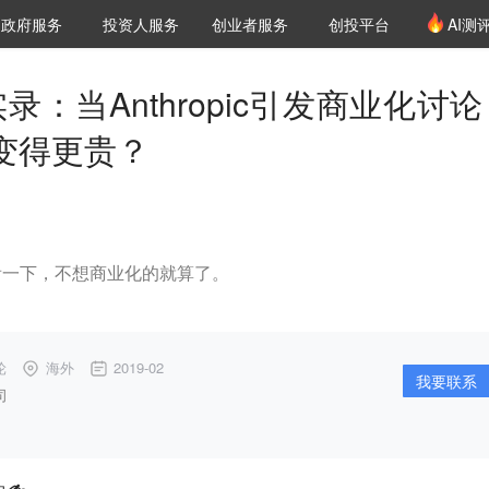
创投发布
项目推荐
核心服务
LP源计划
政府服务
投资人服务
创业者服务
创投平台
AI测
36氪Pro
VClub
VClub投资机构库
创投氪堂
城市之窗
投资机构职位推介
企业入驻
投资人认证
录：当Anthropic引发商业化讨
变得更贵？
看一下，不想商业化的就算了。
轮
海外
2019-02
我要联系
司