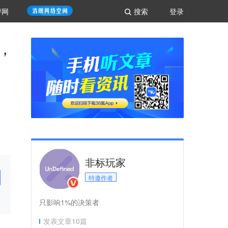
评网
搜索
登录
论，
非标玩家
特邀作者
只影响1%的决策者
发表文章
10
篇