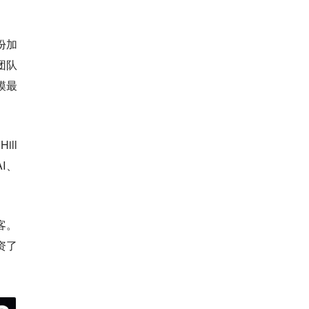
份加
团队
模最
ll
I、
客。
资了