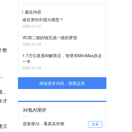
最近内容
谁在害怕中国大模型？
2026-07-31
VC用二级的钱完成一级的梦想
2026-07-28
个数
1.7万亿港股AI解禁后，智谱和MiniMax跌走
一半
2026-07-28
过。
阅读更多内容，狠戳这里
模，
年才
36氪AI测评
选靠谱AI，看真实评测
查看
建立