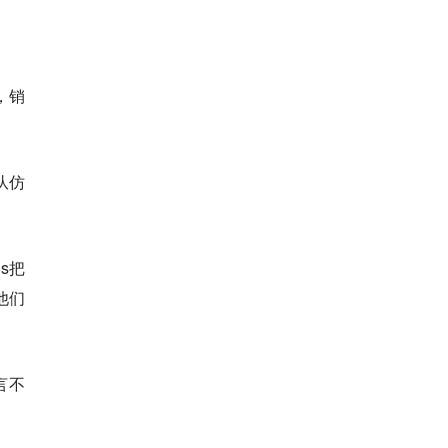
，销
队仿
s把
。他们
言不