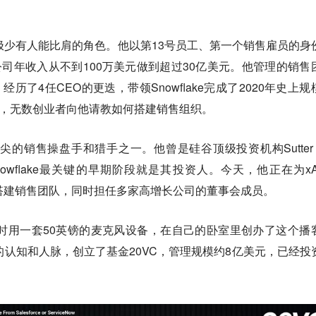
销售史上极少有人能比肩的角色。他以第13号员工、第一个销售雇员的身
时间将公司年收入从不到100万美元做到超过30亿美元。他管理的销售
经历了4任CEO的更迭，带领Snowflake完成了2020年史上规
后，无数创业者向他请教如何搭建销售组织。
最顶尖的销售操盘手和猎手之一。他曾是硅谷顶级投资机构Sutter Hi
Snowflake最关键的早期阶段就是其投资人。今天，他正在为xA
亲手搭建销售团队，同时担任多家高增长公司的董事会成员。
gs在18岁时用一套50英镑的麦克风设备，在自己的卧室里创办了这个播
助播客积累的认知和人脉，创立了基金20VC，管理规模约8亿美元，已经投