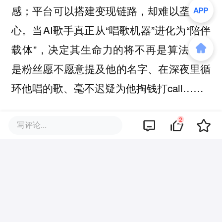
感；平台可以搭建变现链路，却难以垄断人
心。当AI歌手真正从“唱歌机器”进化为“陪伴
载体”，决定其生命力的将不再是算法，而
是粉丝愿不愿意提及他的名字、在深夜里循
环他唱的歌、毫不迟疑为他掏钱打call……
若非如此，AI歌手终究只是一串华丽的数据
2
写评论...
泡沫。
本文来自微信公众号
“锌刻度”（ID：
znkedu）
，作者：孟会缘，36氪经授权发
布。