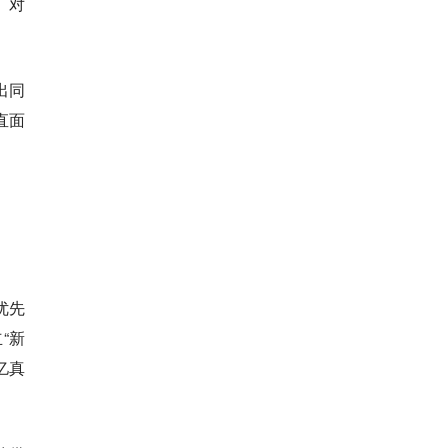
、对
出同
直面
优先
“新
亿真