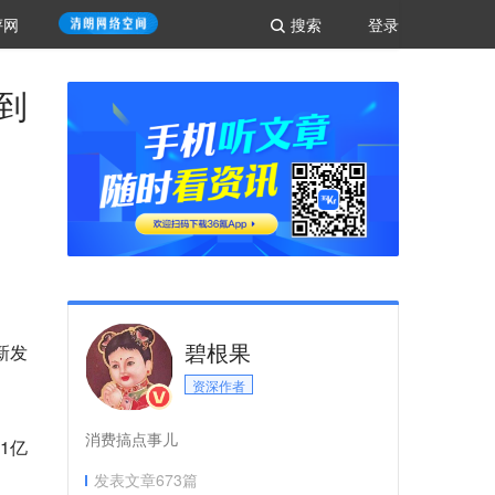
评网
搜索
登录
到
碧根果
新发
资深作者
消费搞点事儿
1亿
发表文章
673
篇