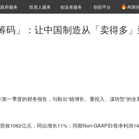
创投发布
项目推荐
核心服务
LP源计划
政府服务
投资人服务
创业者服务
创投平台
AI测
36氪Pro
VClub
VClub投资机构库
创投氪堂
城市之窗
投资机构职位推介
企业入驻
投资人认证
筹码」：让中国制造从「卖得多」
26年第一季度的财务报告，勾勒出“稳增长、重投入、谋转型”的全
收1062亿元，同比增长11%；同期Non-GAAP归母净利润14