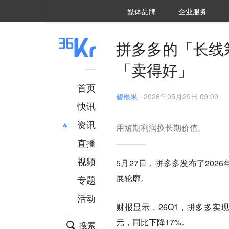
36氪Auto
数字时氪
企业号
未来消费
智能涌现
未来城市
启动Power on
媒体品牌
企业服务
企服点评
36氪出海
36氪研究院
潮生TIDE
36氪企服点评
36Kr研究院
36氪财经
职场bonus
36碳
后浪研究所
36Kr创新咨询
暗涌Waves
硬氪
氪睿研究院
拼多多的「长线
「卖得好」
首页
碧根果
·
2026年05月29日 09:09
快讯
资讯
用短期利润换长期价值。
直播
最新
推荐
创投
财经
视频
5月27日，拼多多发布了20
汽车
AI
展轮廓。
专题
科技
项目推荐
活动
专精特新
安徽
财报显示，26Q1，拼多多实现营
元，同比下降17%。
搜索