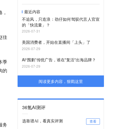
最近内容
略，
不追风，只造浪：劲仔如何驾驭代言人官宣
的「快流量」？
2026-07-31
赵佳
美国消费者，开始在直播间「上头」了
2026-07-29
AI“围剿”传统广告，谁在"复活"出海品牌？
本季
2026-07-29
构的
阅读更多内容，狠戳这里
36氪AI测评
选靠谱AI，看真实评测
查看
服务