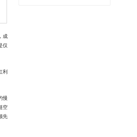
，成
是仅
红利
约慢
链空
领先
。