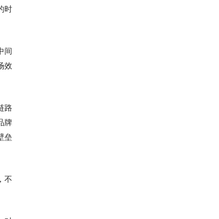
的时
中间
场效
链路
品牌
壁垒
，不