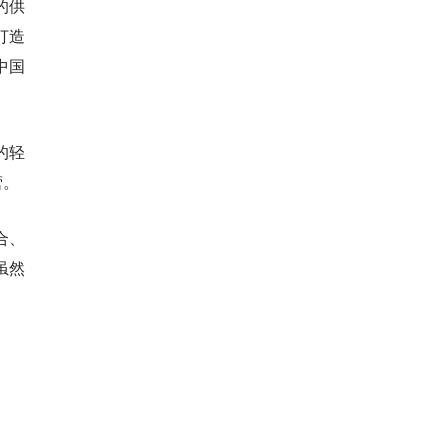
的供
打造
中国
的轻
营。
合、
虽然