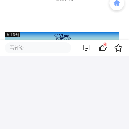
商业策划
4
写评论...
商务合作
关于我们
加入我们
联系我们
城市加盟
寻求报道
我要入驻
投资者关系
违法和不良信息、未成年人保护举报电话：010-89650707
举报邮箱：jubao@36kr.com 网上有害信息举报
© 2011~
2026
北京多氪信息科技有限公司 |
京ICP备12031756号-6
|
京ICP证150143号
| 京公网安备11010502057322号