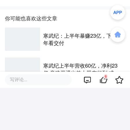
你可能也喜欢这些文章
寒武纪：上半年暴赚23亿，下半
年看交付
寒武纪上半年营收60亿，净利23
亿 章建平退出前十股东行列 或套
6
写评论...
现百亿
Airbnb：“火热”世界杯，引爆酒旅
业
Uber：Robotaxi 伤脑筋，转头猛