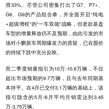
滑33%。尽管公司密集打出了G7、P7+、
G6、G9的产品组合拳，并全面开启“纯电
+超级增程”的“一车双能”战略，但老款基盘
车型的增量释放仍不及预期，由此引发的市
场对小鹏新车周期爆发力的质疑，已在股价
的持续下跌中充分反映。
而二季度销量指引为10万-10.6万辆，不仅
超出市场预期的9.7万辆，且与去年同期基
本持平。在4月已交付3.1万辆的基础上，该
指引隐含的5月/6月平均月销需达到3.45
万-3.75万辆。