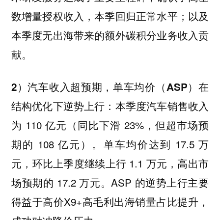
数增量授权收入，本季回归正常水平；以及
本季度无出海带来的额外碳积分业务收入贡
献。
2）汽车收入超预期，单车均价（ASP）在
本季度汽车销售收入
结构优化下逆势上行：
为 110 亿元（同比下滑 23%，但超市场预
期的 108 亿元）。单车均价达到 17.5 万
元，环比上季度继续上行 1.1 万元，高出市
场预期的 17.2 万元。ASP 的逆势上行主要
得益于高价X9+高毛利出海销量占比提升，