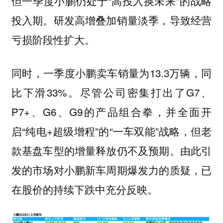
但一季度小鹏仍处于“高投入换未来”的战略
投入期。研发高增叠加销量淡季，导致经营
亏损阶段性扩大。
同时，一季度小鹏卖车销量为13.3万辆，同
比下滑33%。尽管公司密集打出了G7、
P7+、G6、G9的产品组合拳，并全面开
启“纯电+超级增程”的“一车双能”战略，但老
款基盘车型的增量释放仍不及预期。由此引
发的市场对小鹏新车周期爆发力的质疑，已
在股价的持续下跌中充分反映。