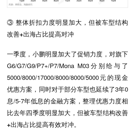
③ 整体折扣力度明显加大，但被车型结构
改善+出海占比提高对冲
一季度，小鹏明显加大了促销力度，对旗下
G6/G7/G9/P7+/P7/Mona M03分别给与了
5000/8000/17000/8000/8000/5000元的现金
优惠方案，同时对于部分车型也延续了3年0
息/5-7年低息的金融方案，整理优惠力度相
比去年四季度明显加大，
但被车型结构改善
+出海占比提高有效对冲。