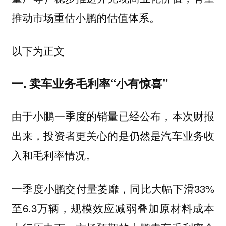
推动市场重估小鹏的估值体系。
以下为正文
一. 卖车业务毛利率“小有惊喜”
由于小鹏一季度的销量已经公布，本次财报
出来，投资者更关心的是仍然是汽车业务收
入和毛利率情况。
一季度小鹏交付量萎靡，同比大幅下滑33%
至6.3万辆，规模效应减弱叠加原材料成本