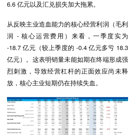
6.6 亿元以及汇兑损失加大拖累。
从反映主业造血能力的核心经营利润（毛利
润 - 核心运营费用）来看，一季度实为
-18.7 亿元（较上季度的 -0.4 亿元多亏 18.3
亿元）。这表明销量未能如期在终端形成强
烈刺激，导致经营杠杆的正面效应尚未释
放，核心主业短期仍在持续失血。