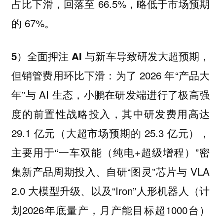
占比下滑，回落至 66.5%，略低于市场预期
的 67%。
5）全面押注 AI 与新车导致研发大超预期，
为了 2026 年“产品大
但销管费用环比下滑：
年”与 AI 生态，小鹏在研发端进行了极高强
度的前置性战略投入，其中研发费用高达
29.1 亿元（大超市场预期的 25.3 亿元），
主要用于“一车双能（纯电+超级增程）”密
集新产品周期投入、自研“图灵”芯片与 VLA
2.0 大模型升级、以及“Iron”人形机器人（计
划2026年底量产，月产能目标超1000台）