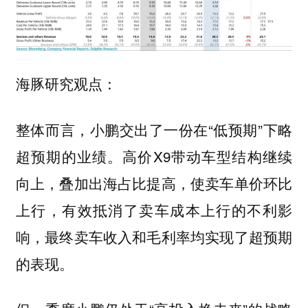
海豚研究观点：
整体而言，小鹏交出了一份在“低预期”下略
超预期的业绩。高价X9带动车型结构继续
向上，叠加出海占比提高，使卖车单价环比
上行，有效抵消了卖车成本上行的不利影
响，最终卖车收入和毛利率均实现了超预期
的表现。