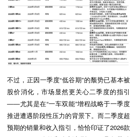
不过，正因一季度“低谷期”的颓势已基本被
股价消化，市场显然更关心二季度的指引
——尤其是在“一车双能”增程战略于一季度
推进遭遇阶段性压力的背景下。而二季度超
预期的销量和收入指引，恰恰印证了2026款