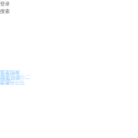
登录
搜索
36氪Auto
数字时氪
未来消费
智能涌现
未来城市
启动Power on
36氪出海
36氪研究院
潮生TIDE
36氪企服点评
36氪财经
职场bonus
36碳
后浪研究所
暗涌Waves
硬氪
氪睿研究院