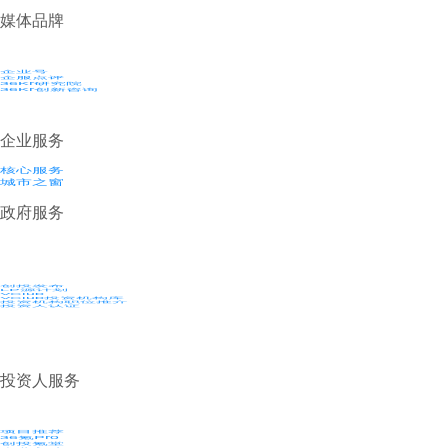
媒体品牌
企业号
企服点评
36Kr研究院
36Kr创新咨询
企业服务
核心服务
城市之窗
政府服务
创投发布
LP源计划
VClub
VClub投资机构库
投资机构职位推介
投资人认证
投资人服务
项目推荐
36氪Pro
创投氪堂