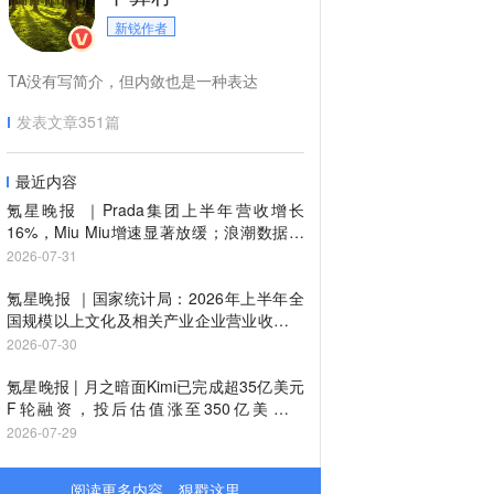
新锐作者
TA没有写简介，但内敛也是一种表达
发表文章
351
篇
最近内容
氪星晚报 ｜Prada集团上半年营收增长
16%，Miu Miu增速显著放缓；浪潮数据发
布自研AI数据操作系统
2026-07-31
氪星晚报 ｜国家统计局：2026年上半年全
国规模以上文化及相关产业企业营业收入增
长4.6%；OpenAI承认AI模型失控入侵事件
2026-07-30
涉及多个平台
氪星晚报 | 月之暗面Kimi已完成超35亿美元
F轮融资，投后估值涨至350亿美元；
SpaceX空头持仓超260亿美元，账面获利超
2026-07-29
70亿
阅读更多内容，狠戳这里