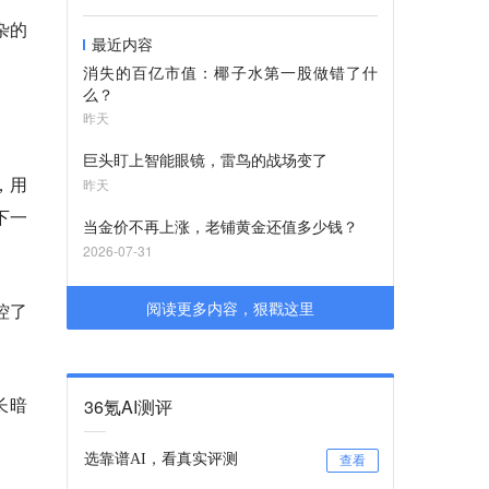
杂的
最近内容
消失的百亿市值：椰子水第一股做错了什
么？
昨天
巨头盯上智能眼镜，雷鸟的战场变了
，用
昨天
下一
当金价不再上涨，老铺黄金还值多少钱？
2026-07-31
阅读更多内容，狠戳这里
控了
长暗
36氪AI测评
选靠谱AI，看真实评测
查看