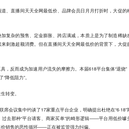
频道、直播间天天全网最低价、品牌会员日月月打折时，大促的
叠加复杂的预售、定金膨胀、跨店满减，本质上是为了制造稀缺
槛来刺激超额消费。但在直播间天天全网最低价的背景下，大促
具，反而成为加速用户流失的摩擦力。本届618平台集体“退烧”
了“降低阻力”。
发生转变。
联席会议集中约谈了17家重点平台企业，明确提出杜绝在“6·18”
过去那种“平台请客、商家买单”的畸形逻辑——平台用低价噱
本价销售的恶性循环——正在被监管强力纠偏。