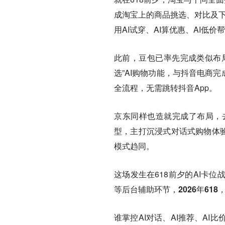
成淘宝上的商品挑选、对比及下单
用AI试穿、AI算优惠、AI低
此前，豆包已率先完成类似布局
选”AI购物功能，与抖音电商
全流程，无需跳转抖音App。
京东同样也造就完成了布局，去
型，主打沉浸式对话式购物体验
模式趋同。
这场发生在618前夕的AI卡
等后台辅助环节，2026年61
谁掌控AI对话、AI推荐、A