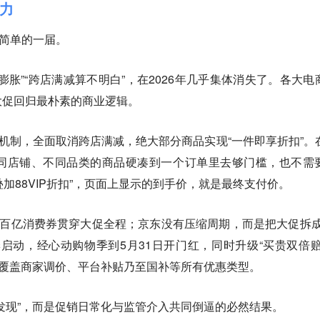
阻力
最简单的一届。
膨胀”“跨店满减算不明白”，在2026年几乎集体消失了。各大电
大促回归最朴素的商业逻辑。
”机制，全面取消跨店满减，绝大部分商品实现“一件即享折扣”。
同店铺、不同品类的商品硬凑到一个订单里去够门槛，也不需
再叠加88VIP折扣”，页面上显示的到手价，就是最终支付价。
，百亿消费券贯穿大促全程；京东没有压缩周期，而是把大促拆成
季启动，经心动购物季到5月31日开门红，同时升级“买贵双倍赔
，覆盖商家调价、平台补贴乃至国补等所有优惠类型。
发现”，而是促销日常化与监管介入共同倒逼的必然结果。