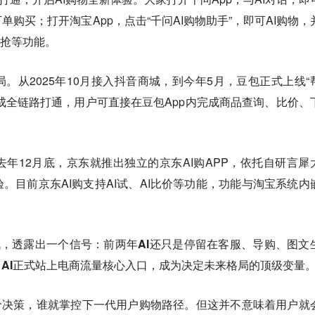
购买；打开淘宝App，点击“千问AI购物助手”，即可AI购物，
价帮抢等功能。
。从2025年10月接入抖音商城，到今年5月，豆包正式上线“
完成全链路打通，用户可直接在豆包App内完成商品查询、比价、
年12月底，京东就推出独立的京东AI购APP，依托自研言犀
。目前京东AI购支持AI试、AI比价等功能，功能与淘宝系统内
位战，透露出一个信号：
前两年AI还只是停留在客服、导购、图文
8，AI正式站上电商流量核心入口，成为决定未来格局的顶级变量
I比价决策，谁就掌控下一代用户购物路径。但这并不意味着用户就