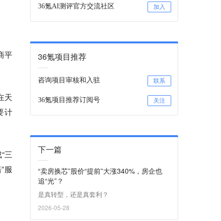
36氪AI测评官方交流社区
加入
商平
36氪项目推荐
咨询项目审核和入驻
联系
在天
36氪项目推荐订阅号
关注
要计
下一篇
“三
”服
“卖房换芯”股价“提前”大涨340%，房企也
追“光”？
是真转型，还是真套利？
2026-05-28