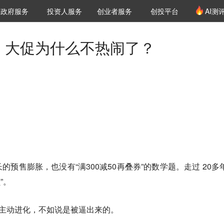
创投发布
项目推荐
核心服务
LP源计划
政府服务
投资人服务
创业者服务
创投平台
AI测
36氪Pro
VClub
VClub投资机构库
创投氪堂
城市之窗
投资机构职位推介
企业入驻
投资人认证
8，大促为什么不热闹了？
预售膨胀，也没有“满300减50再叠券”的数学题。走过 20多年
”。
台主动进化，不如说是被逼出来的。