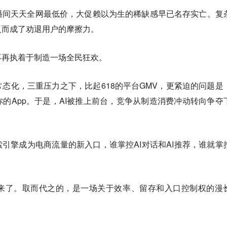
播间天天全网最低价，大促赖以为生的稀缺感早已名存实亡。复
反而成了劝退用户的摩擦力。
不再执着于制造一场全民狂欢。
态化，三重压力之下，比起618的平台GMV，更紧迫的问题是
的App。于是，AI被推上前台，竞争从制造消费冲动转向争夺
索引擎成为电商流量的新入口，谁掌控AI对话和AI推荐，谁就掌
来了。取而代之的，是一场关于效率、留存和入口控制权的漫