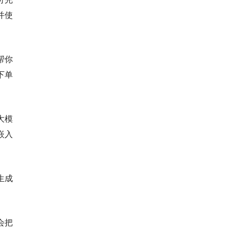
并使
帮你
下单
大模
嵌入
生成
。
会把