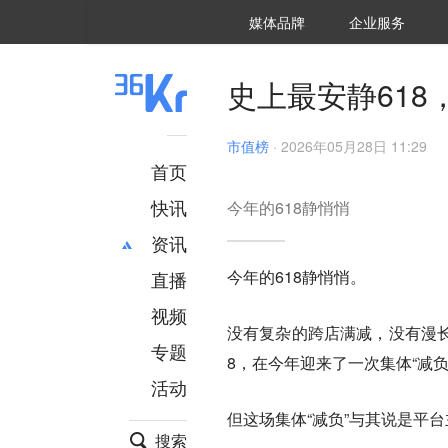
36氪Auto
数字时氪
企业号
未来消费
智能涌现
未来城市
启动Power on
媒体品牌
企业服务
企服点评
36氪出海
36氪研究院
潮生TIDE
36氪企服点评
36Kr研究院
36氪财经
职场bonus
36碳
后浪研究所
36Kr创新咨询
暗涌Waves
硬氪
氪睿研究院
史上最安静61
市值榜
·
2026年05月28日 11:29
首页
快讯
今年的618静悄悄
资讯
今年的618静悄悄。
直播
最新
推荐
创投
财经
视频
没有复杂的跨店满减，没有漫长的
汽车
AI
专题
8，在今年迎来了一次集体“减负
科技
项目推荐
活动
专精特新
安徽
但这场集体“减负”与其说是平
搜索