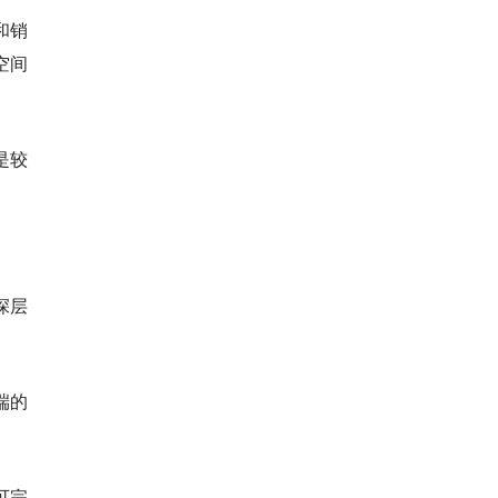
和销
空间
是较
深层
端的
可完