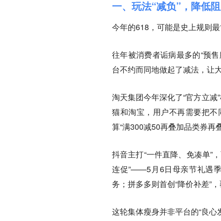
一、玩法“减负”，降低
今年的618，可能是史上规则
往年被消费者诟病最多的“预售
台不约而同地做起了减法，让
淘天集团今年深化了“官方立减
猫和淘宝，用户不再需要把不
算“满300减50再叠加品类券
抖音主打“一件直降、免凑单”
连促”——5月6日母亲节礼遇
务；拼多多则首创“降价补差”
这轮集体瘦身并非平台的“良心