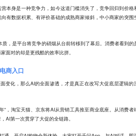
运营本身是一种竞争力，如今这道门槛消失了，
竞争回归到价格
然向有数据积累、有评价基础的成熟商家倾斜，中小商家的突围
”的本质，是平台将竞争的硝烟从台前转移到了幕后。消费者看到的
商家面对的却是更残酷的效率比拼。
代电商入口
表面变化，那么AI的全面渗透，才是真正在改写大促底层逻辑的
促元年”，淘宝天猫、京东将AI从营销工具推至商业底座。从消费者
，AI第一次贯穿了大促的全链路。
打通，开启AI购物全新体验。大家打开千问App，与AI对话，即