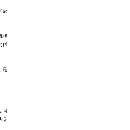
稀缺
感和
的稀
，是
期间
头吸