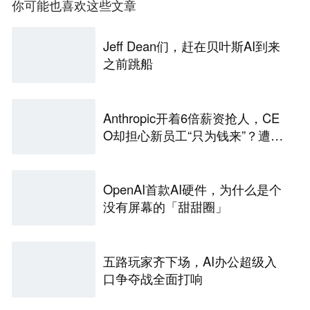
你可能也喜欢这些文章
Jeff Dean们，赶在贝叶斯AI到来
之前跳船
Anthropic开着6倍薪资抢人，CE
O却担心新员工“只为钱来”？遭网
友嘲讽：那你降薪试试
OpenAI首款AI硬件，为什么是个
没有屏幕的「甜甜圈」
五路玩家齐下场，AI办公超级入
口争夺战全面打响