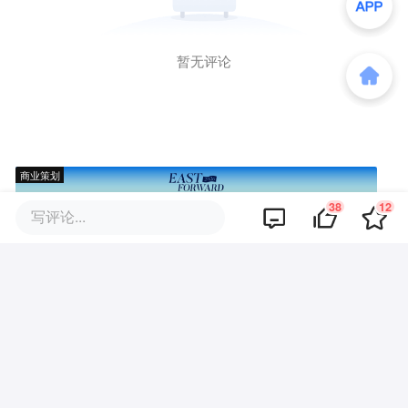
暂无评论
商业策划
38
12
写评论...
商务合作
关于我们
加入我们
联系我们
城市加盟
寻求报道
我要入驻
投资者关系
违法和不良信息、未成年人保护举报电话：010-89650707
举报邮箱：jubao@36kr.com 网上有害信息举报
© 2011~
2026
北京多氪信息科技有限公司 |
京ICP备12031756号-6