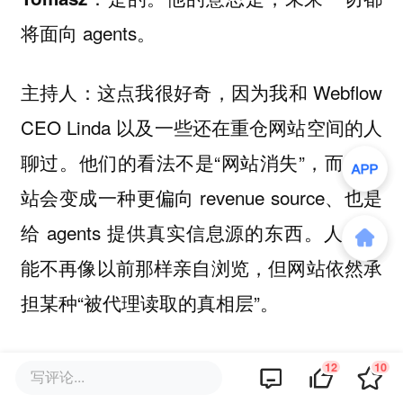
将面向 agents。
这点我很好奇，因为我和 Webflow
主持人：
CEO Linda 以及一些还在重仓网站空间的人
聊过。他们的看法不是“网站消失”，而是网
站会变成一种更偏向 revenue source、也是
给 agents 提供真实信息源的东西。人类可
能不再像以前那样亲自浏览，但网站依然承
担某种“被代理读取的真相层”。
我同意，这就是演化方向。问题
Tomasz：
12
10
写评论...
变成：你到底在不在乎可视化？很多营销和