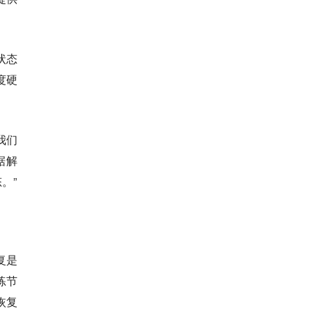
状态
度硬
我们
据解
。”
复是
练节
恢复