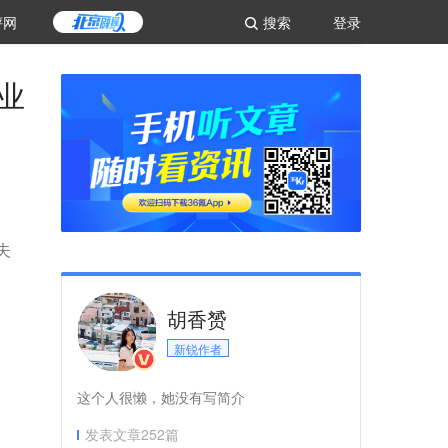
评网
搜索
登录
业
夫
胡香赟
新锐作者
这个人很懒，她没有写简介
发表文章
252
篇