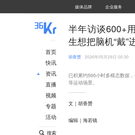
36氪Auto
数字时氪
企业号
未来消费
智能涌现
未来城市
启动Power on
媒体品牌
企业服务
企服点评
36氪出海
36氪研究院
潮生TIDE
36氪企服点评
36Kr研究院
36氪财经
职场bonus
36碳
后浪研究所
36Kr创新咨询
暗涌Waves
硬氪
氪睿研究院
半年访谈600
生想把脑机“戴”
首页
胡香赟
·
2026年05月29日 00:30
快讯
资讯
已积累约500小时多模态数据
等运动场景。
直播
最新
推荐
创投
财经
视频
汽车
AI
文｜胡香赟
专题
科技
项目推荐
活动
专精特新
安徽
编辑｜海若镜
搜索