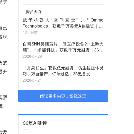
昊天
最近内容
赋予机器人“空间直觉”，「Ommo
Technologies」获数千万美元A轮融资｜36
自己
氪首发
13小时前
表现
自研SNN类脑芯片、做医疗设备的“上游大
脑”，「米能科技」获数千万元融资｜36氪
首发
2026-07-29
场的
「月泉仿生」获数亿元融资，仿生拉压体灵
提升
巧手万台量产、订单过亿｜36氪首发
2026-07-21
阅读更多内容，狠戳这里
观察
挥、
36氪AI测评
绩差