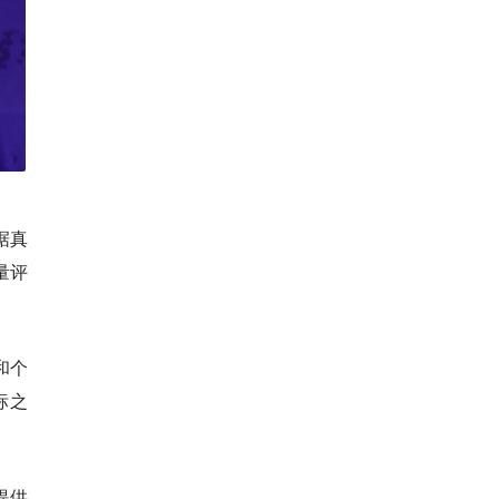
据真
量评
和个
标之
提供