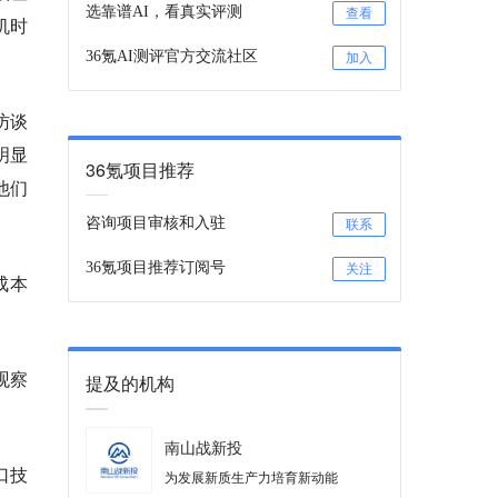
选靠谱AI，看真实评测
查看
机时
36氪AI测评官方交流社区
加入
访谈
明显
36氪项目推荐
他们
咨询项目审核和入驻
联系
36氪项目推荐订阅号
关注
成本
观察
提及的机构
南山战新投
口技
为发展新质生产力培育新动能