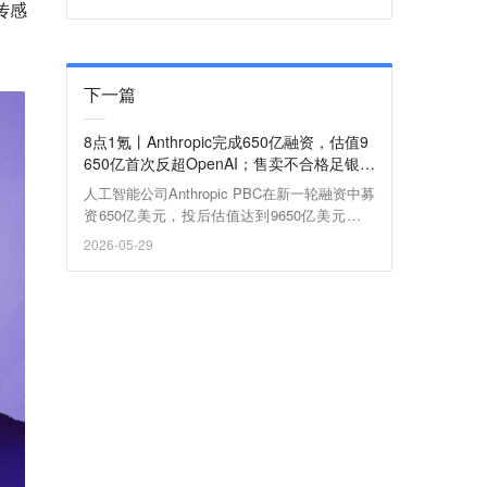
传感
下一篇
8点1氪丨Anthropic完成650亿融资，估值9
650亿首次反超OpenAI；售卖不合格足银手
镯，周六福被罚；黄仁勋加入清华大学，任
人工智能公司Anthropic PBC在新一轮融资中募
经管学院顾问
资650亿美元，投后估值达到9650亿美元，首
次超过竞争对手OpenAl。
2026-05-29