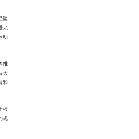
经验
景尤
运动
等维
育大
者和
于核
的规