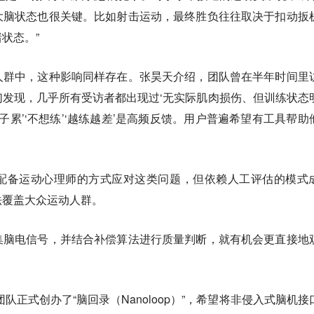
大脑状态也很关键。比如射击运动，最终胜负往往取决于扣动扳
状态。”
人群中，这种影响同样存在。张昊天介绍，团队曾在半年时间里
我们发现，几乎所有受访者都出现过‘无实际肌肉损伤、但训练状态
子累’‘不想练’‘越练越差’是高频反馈。用户普遍希望有工具帮助
配备运动心理师的方式应对这类问题，但依赖人工评估的模式
法覆盖大众运动人群。
集脑电信号，并结合补偿算法进行质量判断，就有机会更直接地
团队正式创办了“脑回录（Nanoloop）”，希望将非侵入式脑机接