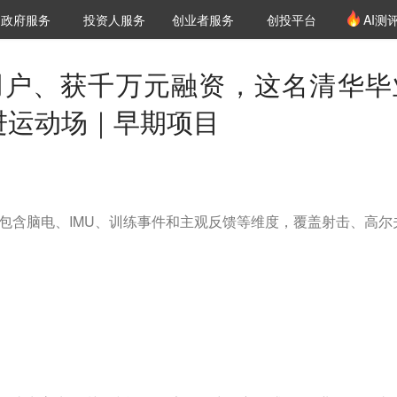
创投发布
项目推荐
核心服务
LP源计划
政府服务
投资人服务
创业者服务
创投平台
AI测
36氪Pro
VClub
VClub投资机构库
创投氪堂
城市之窗
投资机构职位推介
企业入驻
投资人认证
+用户、获千万元融资，这名清华毕
进运动场｜早期项目
，包含脑电、IMU、训练事件和主观反馈等维度，覆盖射击、高尔