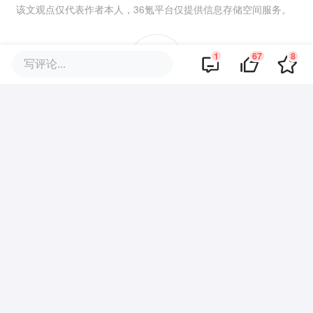
该文观点仅代表作者本人，36氪平台仅提供信息存储空间服务。
1
67
8
写评论...
67
好文章，需要你的鼓励
报道的项目
易方达
我要联络
手机理财软件
品牌专题