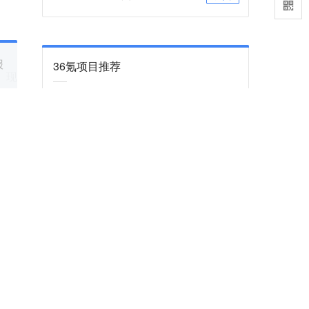
报
36氪项目推荐
、现
咨询项目审核和入驻
联系
36氪项目推荐订阅号
关注
学毕
满了
下一篇
。彼
1年暴涨8倍，借力AI，存储大厂美光市值突
要依
破 1 万亿美元
当所有人都在盯着 GPU，真正卡住 AI 脖子
的，是另一块芯片。
2026-05-27
出）