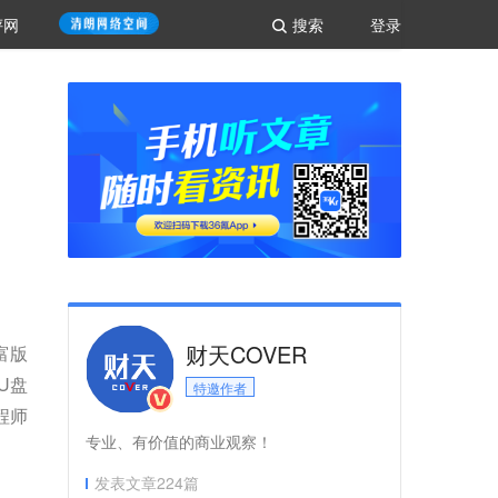
评网
搜索
登录
财天COVER
富版
U盘
特邀作者
程师
专业、有价值的商业观察！
发表文章
224
篇