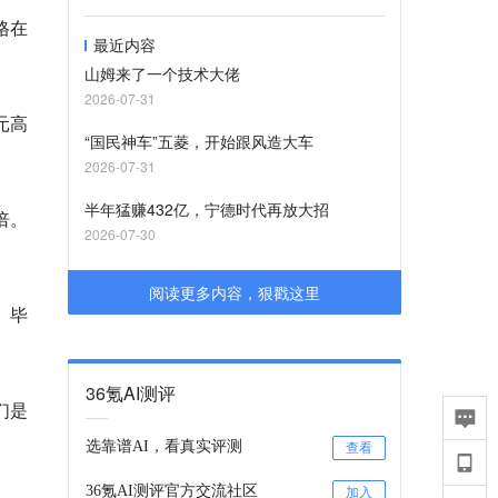
格在
最近内容
山姆来了一个技术大佬
2026-07-31
元高
“国民神车”五菱，开始跟风造大车
2026-07-31
半年猛赚432亿，宁德时代再放大招
倍。
2026-07-30
阅读更多内容，狠戳这里
。毕
36氪AI测评
们是
选靠谱AI，看真实评测
查看
36氪AI测评官方交流社区
加入