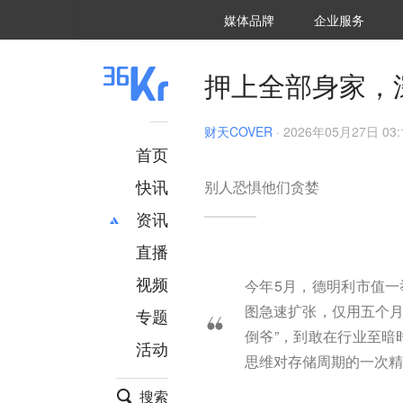
36氪Auto
数字时氪
企业号
未来消费
智能涌现
未来城市
启动Power on
媒体品牌
企业服务
企服点评
36氪出海
36氪研究院
潮生TIDE
36氪企服点评
36Kr研究院
36氪财经
职场bonus
36碳
后浪研究所
36Kr创新咨询
暗涌Waves
硬氪
氪睿研究院
押上全部身家，
财天COVER
·
2026年05月27日 03:
首页
快讯
别人恐惧他们贪婪
资讯
直播
最新
推荐
创投
财经
视频
今年5月，德明利市值一
汽车
AI
图急速扩张，仅用五个月
专题
科技
项目推荐
倒爷”，到敢在行业至暗
活动
专精特新
安徽
思维对存储周期的一次精
搜索