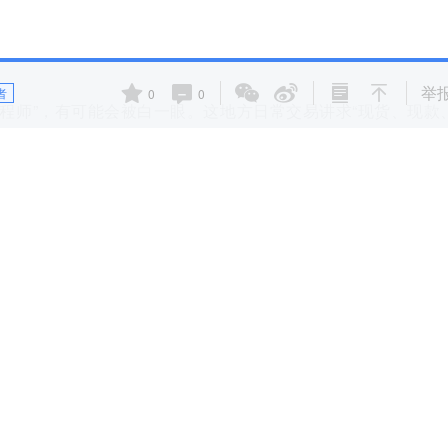
举
者
0
0
程师”，有可能会被白一眼。这地方日常交易讲求“现货、现款
的李虎，语气里带着几分敬意。
深圳，空气里都是焊锡和机会的味道。李虎刚从西安电子科技大
，这是个典型的华强北公司。李虎干的活也不体面：背个包，装
在柜台和珠三角的工厂里。
的价格波动摸得透透的。德明利越混得风生水起，李虎心里越凉
几千家模组厂，说白了就是“组装厂”。最核心的主控芯片，主
原厂三星和海力士断供，大家只能“裸奔”。
不例外。2008年，李虎出资6万元、联合创始人马珂（后逐渐淡