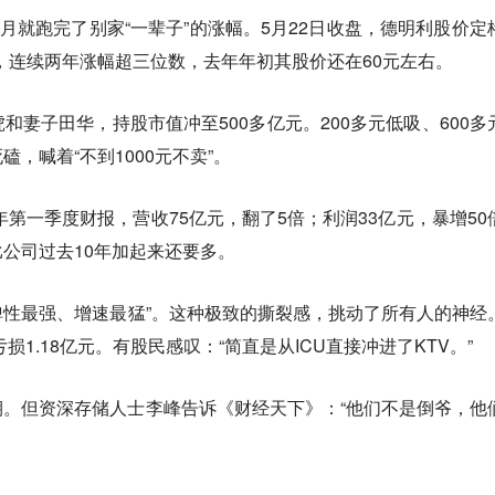
月就跑完了别家“一辈子”的涨幅。5月22日收盘，德明利股价定
4亿元，连续两年涨幅超三位数，去年年初其股价还在60元左右。
和妻子田华，持股市值冲至500多亿元。200多元低吸、600多
，喊着“不到1000元不卖”。
年第一季度财报，营收75亿元，翻了5倍；利润33亿元，暴增50
公司过去10年加起来还要多。
弹性最强、增速最猛”。这种极致的撕裂感，挑动了所有人的神经
损1.18亿元。有股民感叹：“简直是从ICU直接冲进了KTV。”
。但资深存储人士李峰告诉《财经天下》：“他们不是倒爷，他