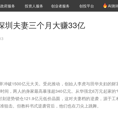
创投发布
项目推荐
核心服务
LP源计划
政府服务
投资人服务
创业者服务
创投平台
AI测
36氪Pro
VClub
VClub投资机构库
创投氪堂
城市之窗
投资机构职位推介
企业入驻
投资人认证
深圳夫妻三个月大赚33亿
13
举冲破1500亿元大关。受此推动，创始人李虎与田华夫妇的财
时间，两人的身家最高暴涨超340亿元。从华强北6万元起家的“
时刻逆势锁仓121.9亿元低价晶圆，这对夫妻档的逆袭，源于工
准狙击。但教科书式逆袭背后，他们也在刀尖上跳舞。