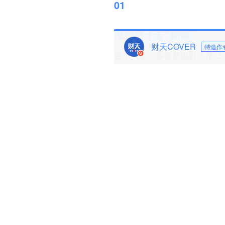
01
抵押房子去“烧钱”
财天COVER
特邀作
在华强北，你要是说自己是“工
提”。但在存储圈，提起德明利
把时钟拨回2000年。那时的
业，一头扎进深圳晶海利电子
U盘、存储卡等样品，天天泡
8年下来，他把NAND颗粒
时，一个残酷的真相是：华强北
赖慧荣、群联等厂商。一旦上游
所有人都不想“裸奔”，李虎也