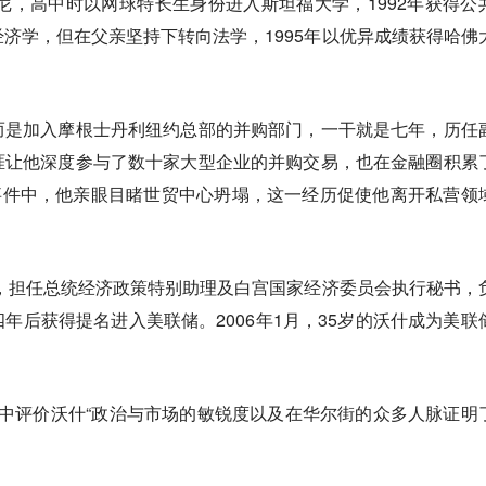
巴尼，高中时以网球特长生身份进入斯坦福大学，1992年获得公
济学，但在父亲坚持下转向法学，1995年以优异成绩获得哈佛
而是加入摩根士丹利纽约总部的并购部门，一干就是七年，历任
涯让他深度参与了数十家大型企业的并购交易，也在金融圈积累
11”事件中，他亲眼目睹世贸中心坍塌，这一经历促使他离开私营领
府，担任总统经济政策特别助理及白宫国家经济委员会执行秘书，
年后获得提名进入美联储。2006年1月，35岁的沃什成为美联
中评价沃什“政治与市场的敏锐度以及在华尔街的众多人脉证明