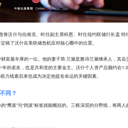
曾将沃什与伯南克、时任副主席科恩、时任纽约联储行长盖 特
价定格了沃什在美联储危机应对核心圈中的位置。
财富最丰厚的一位。他的妻子简·兰黛是雅诗兰黛继承人，其岳
十年的老友，也是共和党的主要金主。沃什个人资产总额约在1.3
秘的权力线索后来也成为决定他提名命运的关键因素。
不同？
的“鹰派”与“鸽派”标签就能概括的。三根深层的分野线，将两人