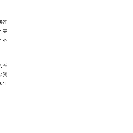
接连
的美
的不
的长
储资
0年
。