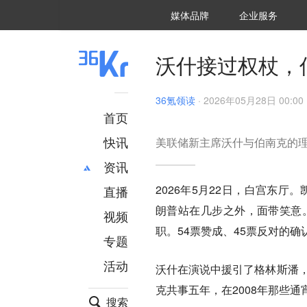
36氪Auto
数字时氪
企业号
未来消费
智能涌现
未来城市
启动Power on
媒体品牌
企业服务
企服点评
36氪出海
36氪研究院
潮生TIDE
36氪企服点评
36Kr研究院
36氪财经
职场bonus
36碳
后浪研究所
36Kr创新咨询
暗涌Waves
硬氪
氪睿研究院
沃什接过权杖，
36氪领读
·
2026年05月28日 00:00
首页
快讯
美联储新主席沃什与伯南克的
资讯
2026年5月22日，白宫东
直播
最新
推荐
朗普站在几步之外，面带笑意。
创投
财经
视频
汽车
AI
职。54票赞成、45票反对的
专题
科技
项目推荐
活动
专精特新
安徽
沃什在演说中援引了格林斯潘，
克共事五年，在2008年那些
搜索