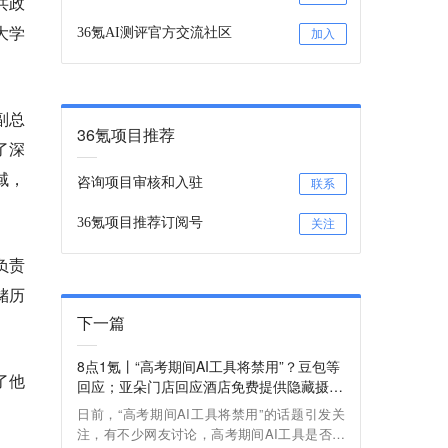
共政
大学
36氪AI测评官方交流社区
加入
副总
36氪项目推荐
了深
域，
咨询项目审核和入驻
联系
36氪项目推荐订阅号
关注
负责
储历
下一篇
8点1氪丨“高考期间AI工具将禁用”？豆包等
了他
回应；亚朵门店回应酒店免费提供隐藏摄像
头检测仪；三星工会同意新薪酬方案，人均
日前，“高考期间AI工具将禁用”的话题引发关
270万元奖金
注，有不少网友讨论，高考期间AI工具是否将