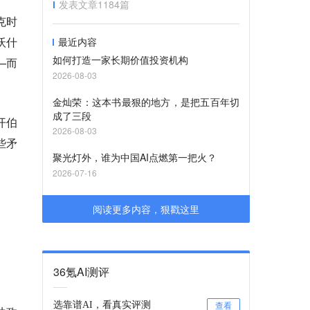
发表文章
1184
篇
克时
沃什
最近内容
如何打造一家长期价值投资机构
—而
2026-08-03
金灿荣：这本书最狠的地方，是把五百年切
成了三段
开伯
2026-08-03
些矛
聚光灯外，谁为中国AI点燃第一把火？
2026-07-16
阅读更多内容，狠戳这里
36氪AI测评
选靠谱AI，看真实评测
查看