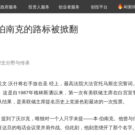
创投发布
项目推荐
核心服务
LP源计划
政府服务
投资人服务
创业者服务
创投平台
AI测
36氪Pro
VClub
VClub投资机构库
创投氪堂
城市之窗
投资机构职位推介
企业入驻
投资人认证
伯南克的路标被掀翻
理念分野与传承
厅。凯文·沃什将右手放在圣 经上，最高法院大法官托马斯念完誓词
这是自1987年格林斯潘以来，第一次有美联储主席在白宫宣
确认结果，是美联储主席提名历史上党派色彩最浓的一次投票。
提到了沃尔克，唯独对一个人只字未提——本·伯南克。他曾与
通宵达旦的电话会议里并肩作战。但此刻，他刻意绕开了那个名字