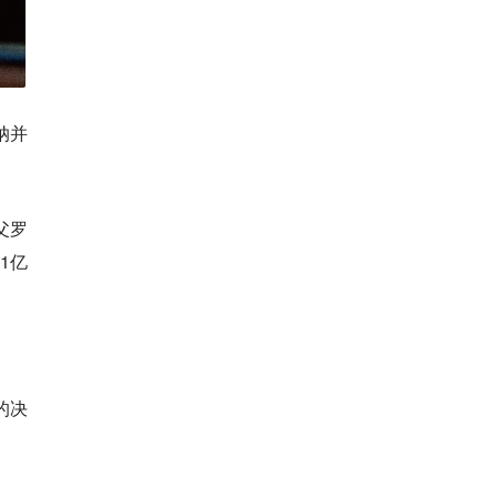
纳并
父罗
1亿
的决