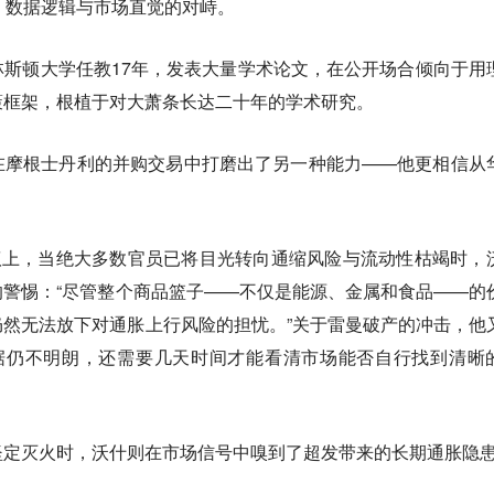
，数据逻辑与市场直觉的对峙。
斯顿大学任教17年，发表大量学术论文，在公开场合倾向于用
策框架，根植于对大萧条长达二十年的学术研究。
在摩根士丹利的并购交易中打磨出了另一种能力——他更相信从
急会议上，当绝大多数官员已将目光转向通缩风险与流动性枯竭时，
警惕：“尽管整个商品篮子——不仅是能源、金属和食品——的
然无法放下对通胀上行风险的担忧。”关于雷曼破产的冲击，他
证据仍不明朗，还需要几天时间才能看清市场能否自行找到清晰
坚定灭火时，沃什则在市场信号中嗅到了超发带来的长期通胀隐