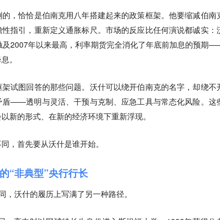
倒的，恰恰是伯南克用八年搭建起来的政策框架。他要缩减伯南
瞻性指引，重新定义通胀标尺。市场的反应比任何演说都诚实：
触及2007年以来最高，利率期货完全消化了年底前加息的预期—
降息。
框架试图回答的那些问题。沃什可以绕开伯南克的名字，却绕不
矛盾——透明与灵活、干预与克制、应急工具与常态化风险。这
会以新的形式、在新的经济环境下重新浮现。
不同，首先要从沃什是谁开始。
的“非典型”央行行长
不同，沃什的履历上写满了另一种路径。