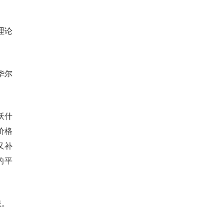
理论
华尔
沃什
价格
又补
的平
患。