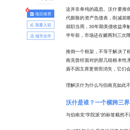
这并非单纯的疏忽。沃什要推
项目推荐
代膨胀的资产负债表，削减前
我要入驻
就职当周，30年期美债收益率
半年前，市场还在赌两到三次
城市合作
推倒一个框架，不等于解决了
南克曾经面对的那几组根本性
盾不因主席更替而消失，它们
理解沃什为什么与伯南克如此
沃什是谁？一个横跨三界
与伯南克“学院派”的标签截然