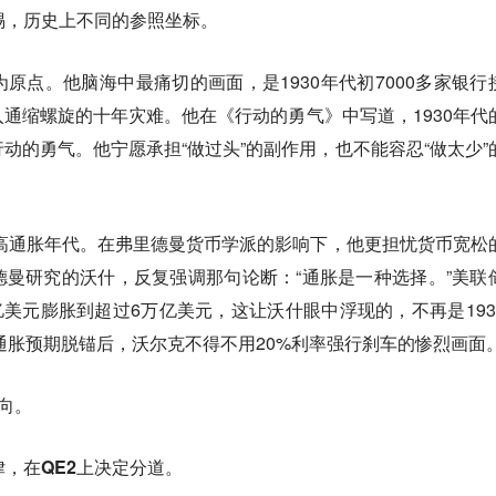
惕，历史上不同的参照坐标。
原点。他脑海中最痛切的画面，是1930年代初7000多家银行
入通缩螺旋的十年灾难。
他在《行动的勇气》中写道
，1930年代
动的勇气。他宁愿承担“做过头”的副作用，也不能容忍“做太少”
的高通胀年代。在弗里德曼货币学派的影响下，他更担忧货币宽松
曼研究的沃什，反复强调那句论断：“通胀是一种选择。”美联
万亿美元膨胀到超过6万亿美元，这让沃什眼中浮现的，不再是193
代通胀预期脱锚后，沃尔克不得不用20%利率强行刹车的惨烈画面
向。
律，在QE2上决定分道。