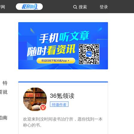
评网
搜索
登录
。特
誓就
36氪领读
特邀作者
伯南
欢迎来到没时间读书治疗所，愿你找到一本
称心的书。
。