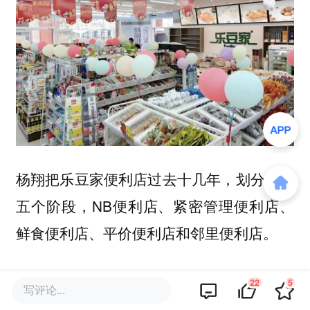
杨翔把乐豆家便利店过去十几年，划分成了
五个阶段，NB便利店、紧密管理便利店、
鲜食便利店、平价便利店和邻里便利店。
这其实就是说，便利店已经从“渠道竞争”进
22
5
写评论...
到“系统能力竞争”。杨翔有句话特别值得行