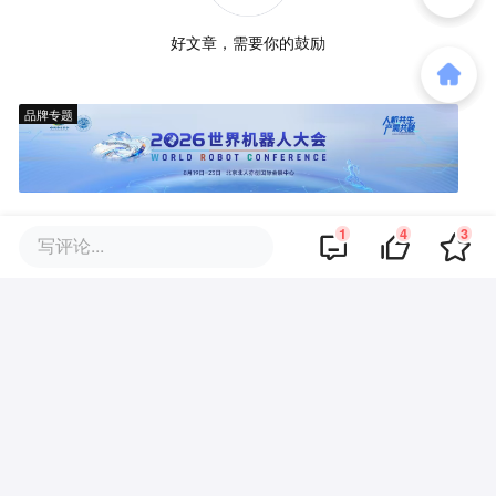
好文章，需要你的鼓励
品牌专题
1
4
3
写评论...
你可能也喜欢这些文章
充电桩不合格率 49.1%，终于有
3C 能治治他们了
欧洲高温，热晕的老外钻进中国
新能源车里避暑