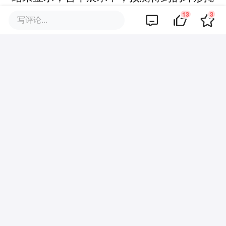
膜相较于真实基准轮廓更宽厚，但细致核查
13
3
写评论...
后可确认绝大多数环形结构均被成功检测，
各类布拉格峰也实现了良好分割，预测掩膜
与真实基准轮廓具备较高契合度；第二个展
示中，外侧区域有少量环形结构未能识别检
出。
写在最后
总的来说，CVEvolve 所提供的零代码开
发，极大降低了计算成像技术的使用门槛，
为领域科学家进行自定义的科研数据处理提