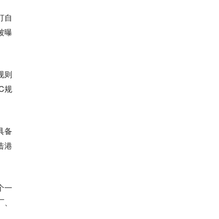
打自
被曝
规则
C规
具备
陆港
个一
厂、