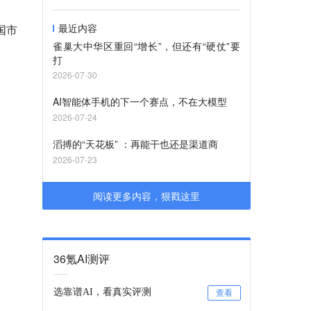
最近内容
国市
雀巢大中华区重回“增长”，但还有“硬仗”要
打
2026-07-30
AI智能体手机的下一个赛点，不在大模型
2026-07-24
滔搏的“天花板” ：再能干也还是渠道商
2026-07-23
阅读更多内容，狠戳这里
36氪AI测评
选靠谱AI，看真实评测
查看