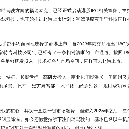
辅助驾驶方案的福瑞泰克，已经正式启动港股IPO相关筹备；主
主线科技，也开始推进赴港上市计划；智驾供应商千里科技同样
几乎都不约而同地选择了赴港上市
。自2023年港交所推出“18C”
等“特专科技公司”，已经有了一条相对清晰的上市通道。按照18
具备足够研发投入、技术壁垒与市场空间，同样可以赴港上市。
这一特征。长期亏损、高研发投入、商业化周期漫长，但同时又
地场景。此前，黑芝麻智能、地平线已经通过这一规则成功登
烧钱的核心，其实一直是一级市场融资；但
进入2025年之后，整
经明显降温
。如今还愿意持续下注自动驾驶的，基本已经以主机
统VC/PE对于自动驾驶赛道的耐心，明显已经下降。