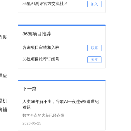
36氪AI测评官方交流社区
加入
36氪项目推荐
程度
咨询项目审核和入驻
联系
36氪项目推荐订阅号
关注
供应
下一篇
是机
人类56年解不出，谷歌AI一夜连破9道世纪
难题
阶辅
数学奇点的火花已经点燃
2026-05-25