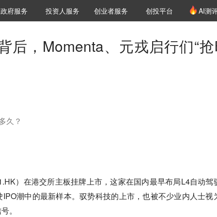
创投发布
项目推荐
核心服务
LP源计划
政府服务
投资人服务
创业者服务
创投平台
AI测
36氪Pro
VClub
VClub投资机构库
创投氪堂
城市之窗
投资机构职位推介
企业入驻
投资人认证
背后，Momenta、元戎启行们“抢
剩多久？
11.HK）在港交所主板挂牌上市，这家在国内最早布局L4自动驾
IPO潮中的最新样本。驭势科技的上市，也被不少业内人士视
信号。