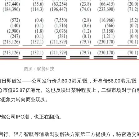
图源：驭势科技
即破发——公司发行价为60.3港元/股，开盘价56.00港元/股
，总市值95.87亿港元。这也反映出某种程度上，
二级市场对于自
术想象力转向商业现实
。
驾公司IPO潮，也正在翻涌。
元戎启行、轻舟智航等辅助驾驶解决方案第三方提供方，秘密递交