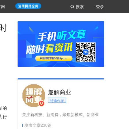
评网
搜索
登录
时
趣解商业
特邀作者
驶的
关注新科技、新消费，聚焦新模式、新商业
为行
发表文章
230
篇