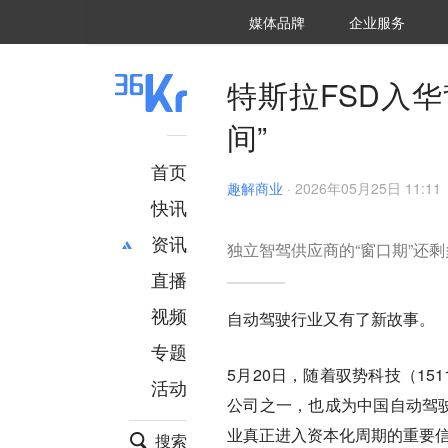
36氪Auto
数字时氪
企业号
未来消费
智能涌现
未来城市
启动Power on
媒体品牌
企业服务
企服点评
36氪出海
36氪研究院
潮生TIDE
36氪企服点评
36Kr研究院
36氪财经
职场bonus
36碳
后浪研究所
36Kr创新咨询
暗涌Waves
硬氪
氪睿研究院
特斯拉FSD入华
间”
首页
趣解商业
·
2026年05月25日 11:11
快讯
资讯
独立智驾供应商的“窗口期”还
直播
最新
推荐
创投
财经
视频
自动驾驶行业又有了新故事。
汽车
AI
专题
科技
项目推荐
5月20日，随着驭势科技（15
活动
专精特新
安徽
公司之一，也成为中国自动驾驶
业真正进入资本化周期的重要
搜索