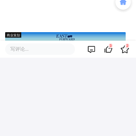
商业策划
3
2
写评论...
商务合作
关于我们
加入我们
联系我们
城市加盟
寻求报道
我要入驻
投资者关系
违法和不良信息、未成年人保护举报电话：010-89650707
举报邮箱：jubao@36kr.com 网上有害信息举报
© 2011~
2026
北京多氪信息科技有限公司 |
京ICP备12031756号-6
|
京ICP证150143号
| 京公网安备11010502057322号