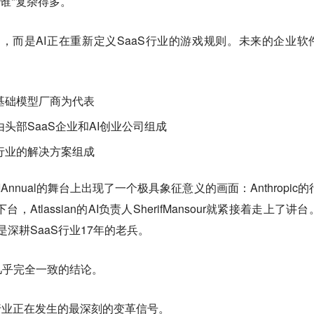
代谁"复杂得多。
aS，而是AI正在重新定义SaaS行业的游戏规则。未来的企业软
基础模型厂商为代表
头部SaaS企业和AI创业公司组成
行业的解决方案组成
AIAnnual的舞台上出现了一个极具象征意义的画面：Anthropic
走下台，Atlassian的AI负责人SherifMansour就紧接着走上了讲
是深耕SaaS行业17年的老兵。
几乎完全一致的结论。
行业正在发生的最深刻的变革信号。