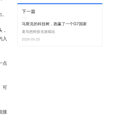
下一篇
力。
马斯克的科技树，跑赢了一个G7国家
头，
老马把科技当游戏玩
的入
2026-05-25
一点
、可
能接