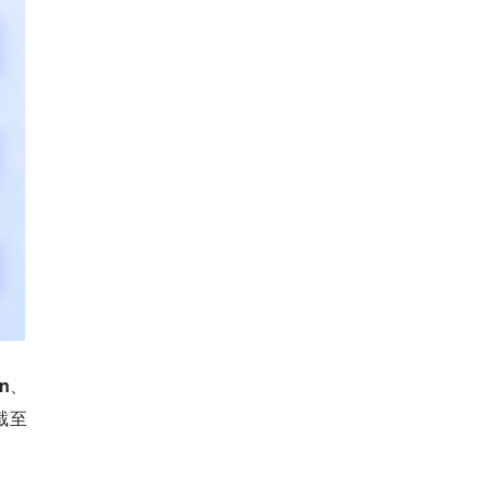
on、
截至