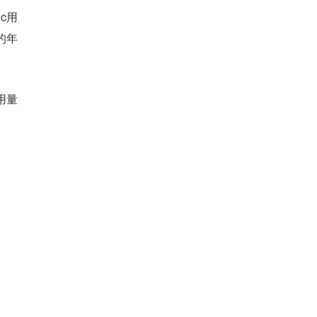
c用
的年
用量