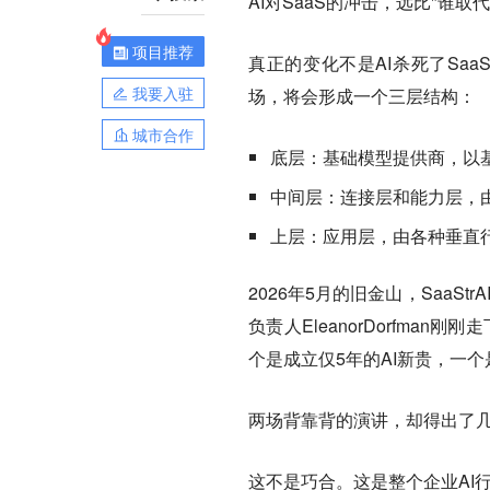
AI对SaaS的冲击，远比"谁取
项目推荐
真正的变化不是AI杀死了Sa
我要入驻
场，将会形成一个三层结构：
城市合作
底层：基础模型提供商，以
中间层：连接层和能力层，由
上层：应用层，由各种垂直
2026年5月的旧金山，SaaStr
负责人EleanorDorfman刚刚
个是成立仅5年的AI新贵，一个
两场背靠背的演讲，却得出了
这不是巧合。这是整个企业AI