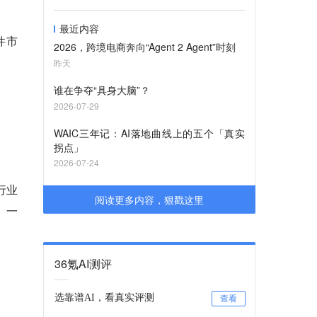
最近内容
件市
2026，跨境电商奔向“Agent 2 Agent”时刻
昨天
谁在争夺“具身大脑”？
2026-07-29
WAIC三年记：AI落地曲线上的五个「真实
拐点」
2026-07-24
的行业
阅读更多内容，狠戳这里
台。一
36氪AI测评
选靠谱AI，看真实评测
查看