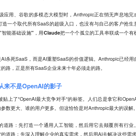
超级应用、谷歌的多模态大模型时，Anthropic正在悄无声息地完
造一个取代所有SaaS的超级入口，也没有与自己的客户抢生
"智能基础设施"，用Claude把一个个孤立的工具串联成一个有
杀死SaaS，而是AI重塑SaaS的价值逻辑。Anthropic已经用
的路，正是所有SaaS企业未来十年必须走的路。
它从来不是OpenAI的影子
都被贴上了"OpenAI最大竞争对手"的标签。人们总是拿它和OpenA
数更大、谁的用户更多。但这恰恰是对Anthropic最大的误解
而下"的道路：先打造一个通用人工智能，然后用它去颠覆所有行业
下而上"的道路：先深入理解企业的真实需求，然后用AI去解决这些需