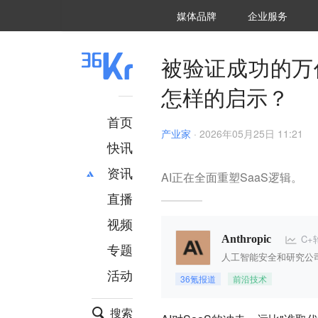
36氪Auto
数字时氪
企业号
未来消费
智能涌现
未来城市
启动Power on
媒体品牌
企业服务
企服点评
36氪出海
36氪研究院
潮生TIDE
36氪企服点评
36Kr研究院
36氪财经
职场bonus
36碳
后浪研究所
36Kr创新咨询
暗涌Waves
硬氪
氪睿研究院
被验证成功的万亿A
怎样的启示？
首页
产业家
·
2026年05月25日 11:21
快讯
资讯
AI正在全面重塑SaaS逻辑。
直播
最新
推荐
创投
财经
视频
汽车
AI
C+
Anthropic
专题
科技
项目推荐
人工智能安全和研究公
活动
专精特新
安徽
36氪报道
前沿技术
搜索