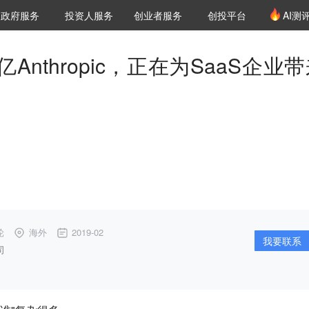
创投发布
项目推荐
核心服务
LP源计划
政府服务
投资人服务
创业者服务
创投平台
AI测
36氪Pro
VClub
VClub投资机构库
创投氪堂
城市之窗
投资机构职位推介
企业入驻
投资人认证
nthropic，正在为SaaS企业
轮
海外
2019-02
我要联系
司