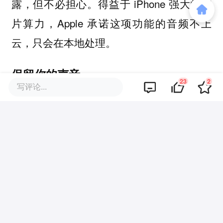
露，但不必担心。得益于 iPhone 强大的芯
片算力，Apple 承诺这项功能的音频不上
云，只会在本地处理。
保留你的声音
23
2
写评论...
也许你有一个即将离世的亲人，或者一个即
将失语的朋友...... 总之，你希望能留下 ta
们的声音，也许是留作纪念，或者是想借助
科技的力量让 ta 们能够继续「说话」。现
在，借助 iPhone 的「个人声音」功能，这
个愿望就不再难实现了。