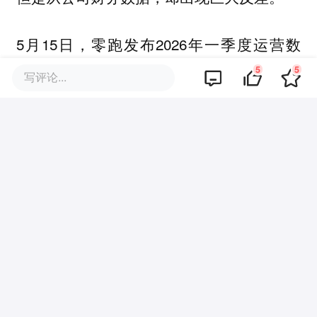
5月15日，零跑发布2026年一季度运营数
据，总交付110155台，同比增长25.8%，营
5
5
写评论...
收108.2亿元，同比增长8%，均创历史同期
新高；但归母净亏损达3.9亿元，同比扩大
160%，毛利率从去年同期的14.9%骤降至
9.4%，单车亏损约0.4万元。