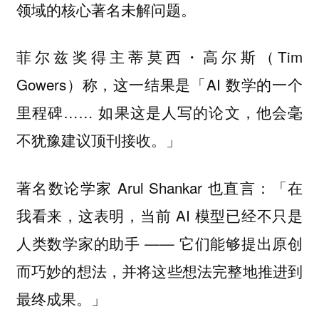
领域的核心著名未解问题。
菲尔兹奖得主蒂莫西・高尔斯（Tim
Gowers）称，这一结果是「AI 数学的一个
里程碑…… 如果这是人写的论文，他会毫
不犹豫建议顶刊接收。」
著名数论学家 Arul Shankar 也直言：「在
我看来，这表明，当前 AI 模型已经不只是
人类数学家的助手 —— 它们能够提出原创
而巧妙的想法，并将这些想法完整地推进到
最终成果。」