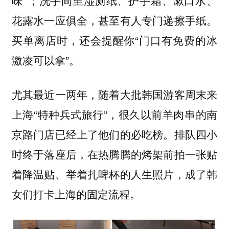
味”；洗手间里湿厕纸、护手霜、漱口水、
花露水一应俱全，甚至有人专门递擦手纸。
买单离店时，还会提醒你“门口有免费的冰
激凌可以拿”。
尤其最近一两年，随着大批韩国游客周末来
上海“特种兵式旅行”，很久以前羊肉串的南
京路门店已经上了他们的必吃榜。
排队四小
时终于落座后，在热腾腾的烤架前拍一张贴
着降温贴、举着扎啤杯的人生照片，成了韩
女们打卡上海的固定流程。