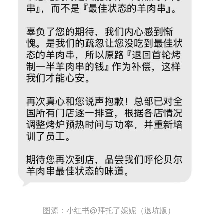
图源：小红书@拜托了妮妮（退坑版）