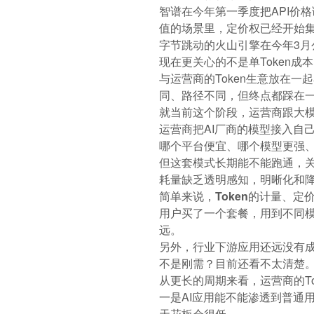
智谱在今年第一季度把API价
值的场景里，定价权已经开始
字节跳动的火山引擎在今年3月公
现在更关心的不是单Token成
与运营商的Token生意放在
同、路径不同，但终点都踩在
就当前这个阶段，运营商跟大
运营商把AI厂商的模型接入自
哪个平台便宜、哪个模型更强、
但这套模式长期能不能跑通，关
耗量缺乏透明感知，明晰化和
简单来说，Token的计量、
用户买了一个套餐，用到不同模
远。
另外，行业下游应用还远没有成
不是刚需？目前还看不太清楚
从更长的周期来看，运营商的T
一是AI应用能不能渗透到普通
天花板会很低。