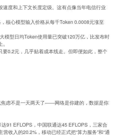
速层，按速度和上下文长度定级。这有点像当年电信行业
模型输入价格从每千Token 0.0008元涨至
大模型日均Token使用量已突破120万亿，比发布时
上。
后更是只要0.2元，几乎贴着成本线走。但即便如此，整个
。
化焦虑不是一天两天了——网络是你建的，数据是你
1 EFLOPS，中国联通达45 EFLOPS，三家合
主营收入的20.2%，移动已经正式把“算力服务”和“通