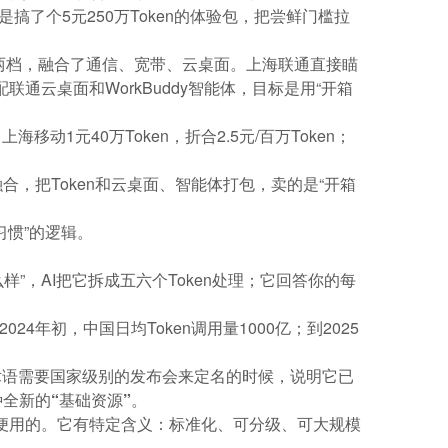
更是搞了个5元250万Token的体验包，把尝鲜门槛拉
Plan两档，融合了通信、宽带、云桌面。上海联通直接瞄
配联通云桌面和WorkBuddy智能体，目标是用“开箱
动1元40万Token，折合2.5元/百万Token；
，把Token和云桌面、智能体打包，卖的是“开箱
惯”的逻辑。
”，AI把它拆成五六个Token处理；它回答你的每
年初，中国日均Token调用量1000亿；到2025
术术语需要国家级别的发布会来定名的时候，说明它已
全新的“基础资源”
。
是随便用的。它有特定含义：标准化、可分级、可大规模