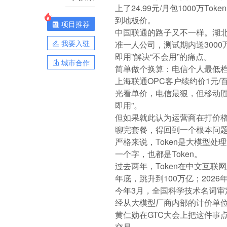
上了24.99元/月包1000万
到地板价。
项目推荐
中国联通的路子又不一样。湖北联通
我要入驻
准一人公司，测试期内送3000万
即用”解决“不会用”的痛点。
城市合作
简单做个换算：电信个人最低档折合
上海联通OPC客户续约价1元/百
光看单价，电信最狠，但移动胜
即用”。
但如果就此认为运营商在打价格
聊完套餐，得回到一个根本问题：
严格来说，Token是大模型处
一个字，也都是Token。
过去两年，Token在中文互联
年底，跳升到100万亿；202
今年3月，全国科学技术名词审
经
从大模型厂商内部的计价单位
黄仁勋在GTC大会上把这件事
交易。