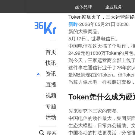
36氪Auto
数字时氪
企业号
未来消费
智能涌现
未来城市
启动Power on
媒体品牌
企业服务
企服点评
36氪出海
36氪研究院
潮生TIDE
36氪企服点评
36Kr研究院
36氪财经
职场bonus
36碳
后浪研究所
36Kr创新咨询
暗涌Waves
硬氪
氪睿研究院
Token彻底火了，三大运营商
新眸
·
2026年05月21日 03:36
新的大宗商品。
5月17日，世界电信日。
中国电信在这天搞了个动作，推出全
首页
24.99元包1000万Toke
到今天，三家运营商全部上线了
快讯
这件事在通信行业干了26年的
资讯
量MB到现在的Token。但To
当算力像水电一样被装进套餐
直播
最新
推荐
创投
财经
视频
Token凭什么成为硬
汽车
AI
专题
科技
项目推荐
先来研究下三家的套餐。
活动
专精特新
安徽
中国电信的动作最大，集团层面统
生态大模型，日常办公辅助、
中国移动的打法更灵活，分省推
搜索