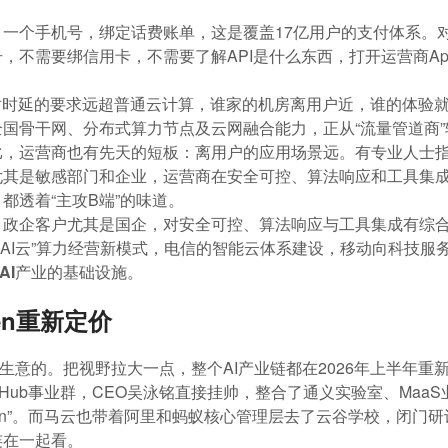
一个手机号，绑定话费账单，这是覆盖17亿用户的支付体系。
，不需要绑信用卡，不需要了解API是什么东西，打开运营商App
。
对时延的要求远超普通云计算，谁家的机房离用户近，谁的体验
国骨干网、分布式算力节点及云网融合能力，正从“流量管道商”转
比，运营商也有先天的短板：离用户的应用场景远。有专业人士
尤其是敏感部门和企业，运营商在安全可控、算法响应和工具集
都透着“主攻B端”的味道。
：政企客户尤其是国企，对安全可控、算法响应与工具集成有综
oken+AI云”算力经营新模式，电信的智能云体系建设，移动向科
AI产业的基础设施
。
en重新定价
门生意的。把视野拉大一点，整个AI产业链都在2026年上半年重新
oken Hub事业群，CEO吴泳铭直接挂帅，整合了通义实验室、M
用Token”。而马云也带着阿里和蚂蚁核心管理层去了云谷学校，闭
连在一起看。