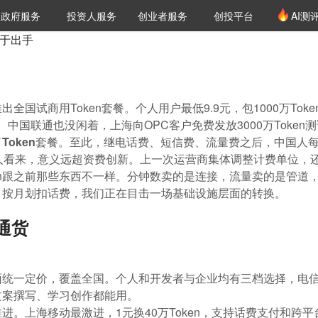
创投发布
项目推荐
核心服务
LP源计划
政府服务
投资人服务
创业者服务
创投平台
AI测
36氪Pro
VClub
VClub投资机构库
创投氪堂
城市之窗
投资机构职位推介
企业入驻
投资人认证
终于出手
国试商用Token套餐。个人用户最低9.9元，包1000万Toke
n的月包。中国联通也没闲着，上海向OPC客户免费发放3000万Tok
Token套餐。至此，继电话费、短信费、流量费之后，中国人
人看来，意义远超资费创新。上一次运营商集体调整计费单位，
ken跟之前那些东西不一样。分钟数卖的是连接，流量卖的是管道，T
，按月划扣话费，我们正在目击一场基础设施层面的转换。
通货
一定价，覆盖全国。个人和开发者与企业均有三档选择，电信的套餐
文案撰写、学习创作都能用。
进。上海移动最激进，1元换40万Token，支持话费支付和跨