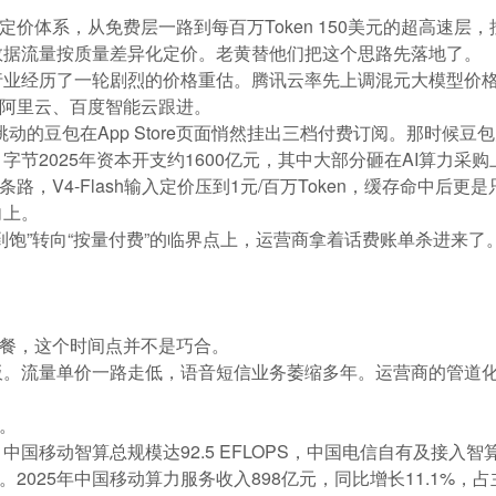
en定价体系，从免费层一路到每百万Token 150美元的超高
数据流量按质量差异化定价
。老黄替他们把这个思路先落地了。
经历了一轮剧烈的价格重估。腾讯云率先上调混元大模型价格，核心
。随后阿里云、百度智能云跟进。
动的豆包在App Store页面悄然挂出三档付费订阅。那时候豆包
节2025年资本开支约1600亿元，其中大部分砸在AI算力采购
一条路，V4-Flash输入定价压到1元/百万Token，缓存命中
向上。
到饱”转向“按量付费”的临界点上，运营商拿着话费账单杀进来了
n套餐，这个时间点并不是巧合。
板。流量单价一路走低，语音短信业务萎缩多年。运营商的管道
。
会。
移动智算总规模达92.5 EFLOPS，中国电信自有及接入智算达9
。2025年中国移动算力服务收入898亿元，同比增长11.1%，占