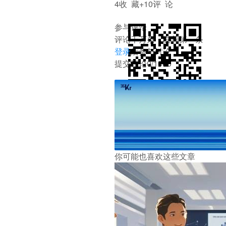
4
收 藏
+1
0
评 论
参与评论
评论千万条，友善第一条
登录
后参与讨论
提交评论
0/1000
打
沉浸阅读
返回顶部
举报
你可能也喜欢这些文章