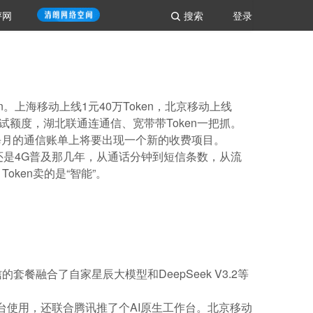
评网
搜索
登录
n。上海移动上线1元40万Token，北京移动上线
en测试额度，湖北联通连通信、宽带带Token一把抓。
每月的通信账单上将要出现一个新的收费项目。
还是4G普及那几年，从通话分钟到短信条数，从流
oken卖的是“智能”。
融合了自家星辰大模型和DeepSeek V3.2等
平台使用，还联合腾讯推了个AI原生工作台。北京移动