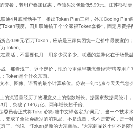
Token的套餐，老用户叠加优惠，单独买次包最低5.99元。江苏移动
4月底就动手了，推出Token Plan三档，外加Coding 
Token额度。四川联通搞了个“全家福Token套餐”，固定月费搭
0.99元/百万Token，应该是三家集团统一定价中最便宜的；上海移
万Token。
在灵活，不需要包月，用多少买多少。联通的差异化在于场景融合
战，那看浅了。这个定价，现阶段更像早期流量经营“培养用户习
Token是个什么东西。
理文本、图像、语音的最小计算单位。你说一句“北京今天天气怎么样
网上的流通量经历了物理意义上的指数增长。据国家数据局统计，2024
6年3月，突破了140万亿。两年增长超千倍。
定委员会正式将Token的标准中文译名定为“词元”。当一个技
，变成了全社会级别的消耗品。不是流量，也不是带宽，是一种
点透了。他说：“Token是新的大宗商品。”大宗商品这个词不