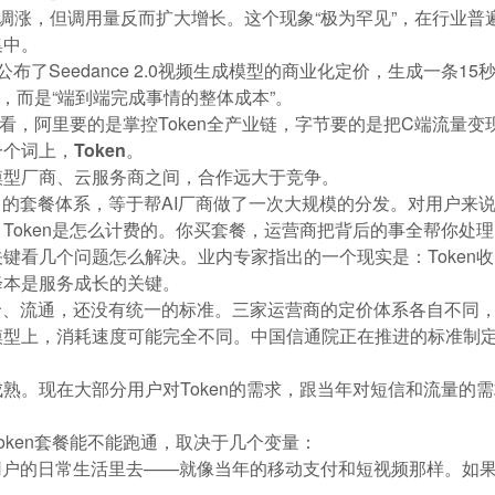
格调涨，但调用量反而扩大增长。这个现象“极为罕见”，在行业
集中。
布了Seedance 2.0视频生成模型的商业化定价，生成一条1
本，而是“端到端完成事情的整体成本”。
一起看，阿里要的是掌控Token全产业链，字节要的是把C端流
一个词上，
Token
。
模型厂商、云服务商之间，合作远大于竞争。
己的套餐体系，等于帮AI厂商做了一次大规模的分发。对用户来说
Token是怎么计费的。你买套餐，运营商把背后的事全帮你处
键看几个问题怎么解决。业内专家指出的一个现实是：Token收
降本是服务成长的关键。
定价、流通，还没有统一的标准
。三家运营商的定价体系各自不同，
型上，消耗速度可能完全不同。中国信通院正在推进的标准制定
熟。现在大部分用户对Token的需求，跟当年对短信和流量的需
。
oken套餐能不能跑通，取决于几个变量：
用户的日常生活里去——就像当年的移动支付和短视频那样。如果