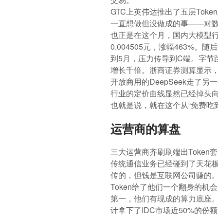
GTC上英伟达推出了五层Tok
一直想做但没做成的事——
对
也正是在这个月，国内大模型行业
0.004505元，涨幅463%
到5月，压力传导到C端。字节跳
增长千倍。浙商证券测算显示，字
开放商用的DeepSeek走了另
行业的定价曲线显然已经掉头
也就是说，就在这个从“免费吃
运营商的算盘
三大运营商齐刷刷端出Toke
传统通信业务已经碰到了天花
传的，但钱是互联网公司赚的
Token给了他们一个翻身的机
第一，他们有现成的算力底座。中国
计拿下了IDC市场近50%的份额