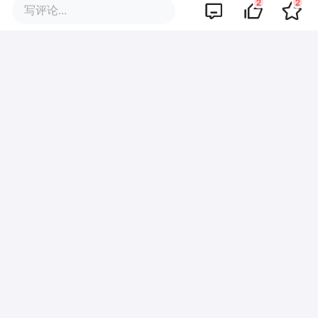
2
2
写评论...
品牌专题
你可能也喜欢这些文章
天才，对AI发展到底有多重要？
当 human in the loop 变成“闭着
眼睛点确认”，企业Agent 安全还
能靠谁？
开源Agent框架刷爆ARC-AGI-3，
「自我改进」的RLM harness引