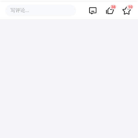
38
10
写评论...
阿里也猛，原计划三年投入3800亿到AI基
建，据媒体报道可能上调至4800亿，超过过
去十年资本开支总和。腾讯今年全年要超
1000亿，百度自研昆仑芯，3.2万卡全国产
集群已投产。