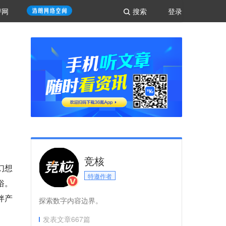
评网
搜索
登录
竞核
幻想
特邀作者
俗。
伴产
探索数字内容边界。
发表文章
667
篇