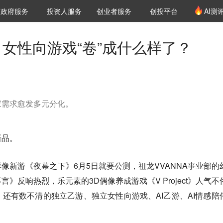
创投发布
项目推荐
核心服务
LP源计划
政府服务
投资人服务
创业者服务
创投平台
AI测
36氪Pro
VClub
VClub投资机构库
创投氪堂
城市之窗
投资机构职位推介
企业入驻
投资人认证
6，女性向游戏“卷”成什么样了？
家需求愈发多元分化。
新品。
像新游《夜幕之下》6月5日就要公测，祖龙VVANNA事业部的
》反响热烈，乐元素的3D偶像养成游戏《V Project》人气不
还有数不清的独立乙游、独立女性向游戏、AI乙游、AI情感陪