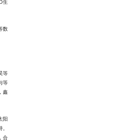
D生
等数
昊等
与等
，鑫
太阳
持。
，合