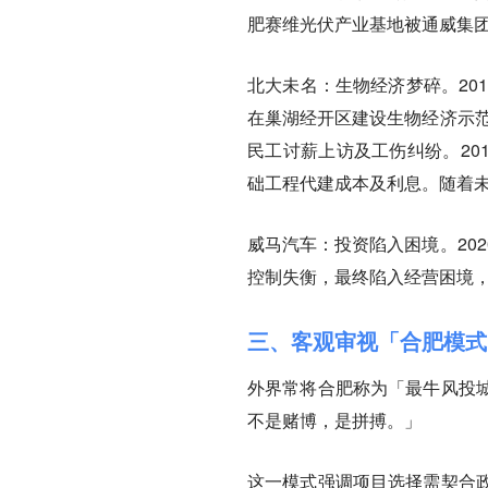
肥赛维光伏产业基地被通威集
北大未名：生物经济梦碎。
2
在巢湖经开区建设生物经济示范
民工讨薪上访及工伤纠纷。20
础工程代建成本及利息。随着
威马汽车：投资陷入困境。
2
控制失衡，最终陷入经营困境，
三、客观审视「合肥模式
外界常将合肥称为「最牛风投
不是赌博，是拼搏。」
这一模式强调项目选择需契合