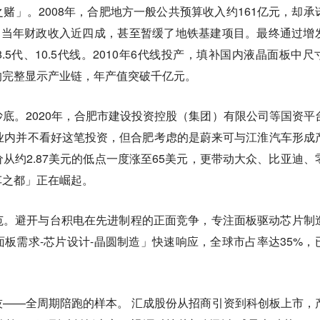
之赌」。
2008年，合肥地方一般公共预算收入约161亿元，却承
占当年财政收入近四成，甚至暂缓了地铁基建项目。最终通过增
5代、10.5代线。2010年6代线投产，填补国内液晶面板中尺
的完整显示产业链，年产值突破千亿元。
抄底。
2020年，合肥市建设投资控股（集团）有限公司等国资平
业内并不看好这笔投资，但合肥考虑的是蔚来可与江淮汽车形成
从约2.87美元的低点一度涨至65美元，更带动大众、比亚迪、
车之都」正在崛起。
范。
避开与台积电在先进制程的正面竞争，专注面板驱动芯片制
板需求-芯片设计-晶圆制造」快速响应，全球市占率达35%，
技
——全周期陪跑的样本。 汇成股份从招商引资到科创板上市，