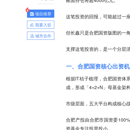
账面持仓将超4000亿元。
项目推荐
这笔投资的回报，可能超过一
我要入驻
但长鑫只是合肥国资版图的一
城市合作
支撑这笔投资的，是一个分层
一、合肥国资核心出资机
根据IT桔子梳理，合肥国资体
成，形成「4+2+N」母基金
市级层面，五大平台构成核心
合肥产投由合肥市国资委100
资基金专注投早投小。