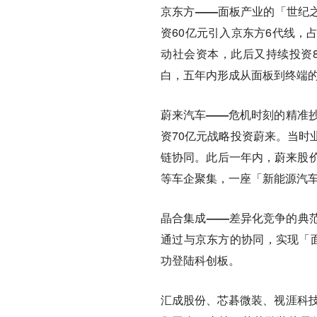
京东方——面板产业的「世纪
资60亿元引入京东方6代线，
动社会资本，此后又持续投资8.
白，五年内形成从面板到终端
蔚来汽车——危机时刻的精准
资70亿元战略投资蔚来。当时
链协同。此后一年内，蔚来股价
等车企聚集，一座「新能源汽
晶合集成——差异化竞争的典
通过与京东方的协同，实现「面
功登陆科创板。
汇成股份、芯碁微装、视涯科