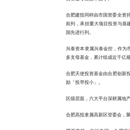
合肥建投同样由市国资委全资持
前列，承担重大项目投资与基
国先进行列。
兴泰资本隶属兴泰金控，作为
多支母基金，累计组成近千亿
合肥天使投资基金由合肥创新投
励「投早投小」。
区级层面，六大平台深耕属地
合肥高投隶属高新区管委会，