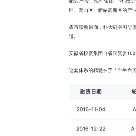
肥西产投、海恒集团、合肥滨
区、蜀山区、新站高新区的产
省市联动层面
，科大硅谷引导
道。
安徽省投资集团（省国资委100
这套体系的精髓在于「全生命