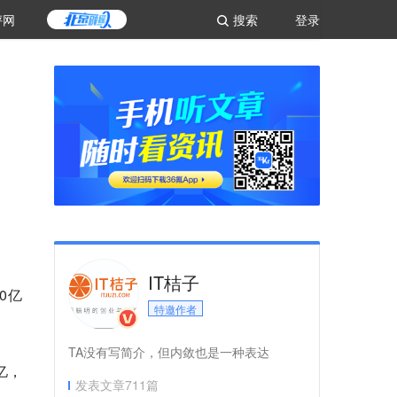
评网
搜索
登录
IT桔子
0亿
特邀作者
TA没有写简介，但内敛也是一种表达
亿，
发表文章
711
篇