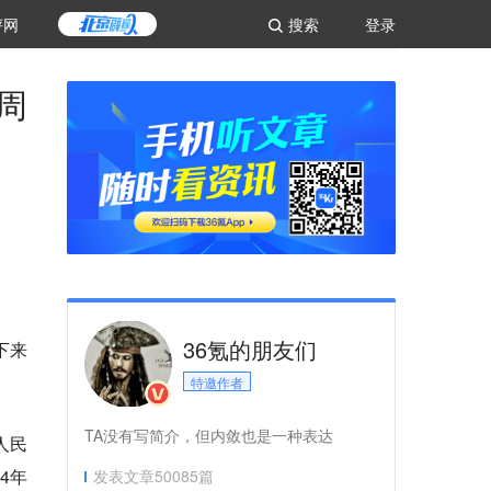
评网
搜索
登录
周
36氪的朋友们
下来
特邀作者
TA没有写简介，但内敛也是一种表达
人民
4年
发表文章
50085
篇