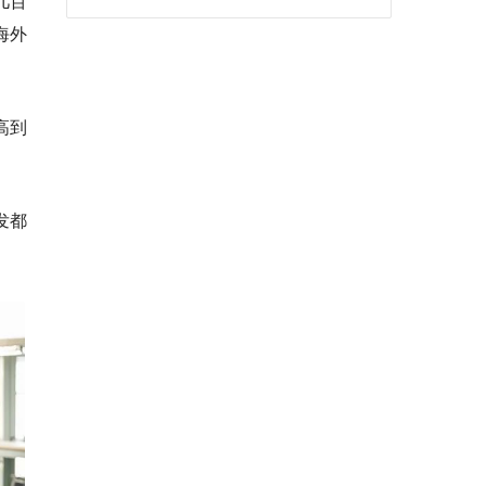
几百
海外
高到
发都