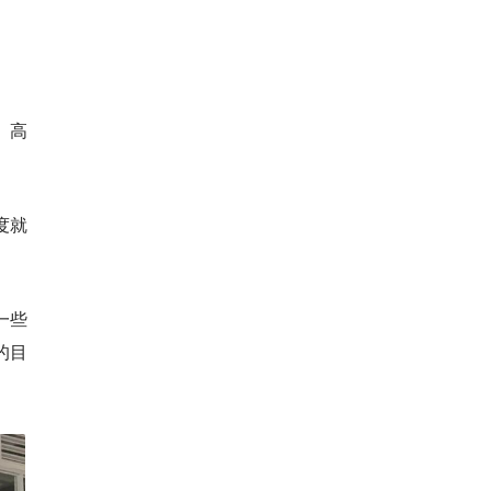
、高
度就
一些
的目