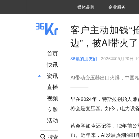
36氪Auto
数字时氪
企业号
未来消费
智能涌现
未来城市
启动Power on
媒体品牌
企业服务
企服点评
36氪出海
36氪研究院
潮生TIDE
36氪企服点评
36Kr研究院
36氪财经
职场bonus
36碳
后浪研究所
36Kr创新咨询
暗涌Waves
硬氪
氪睿研究院
客户主动加钱“
边”，被AI带火了
首页
36氪的朋友们
·
2026年05月20日 10
快讯
资讯
AI带动变压器出口火爆，中国
直播
最新
推荐
创投
财经
视频
早在2024年，特斯拉创始人
汽车
AI
将会是变压器。如今，电力设
专题
科技
项目推荐
活动
专精特新
安徽
蔡会学如今还记得，12年前公
币。近年来，AI发展热潮催旺
搜索