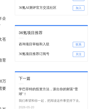
36氪AI测评官方交流社区
加入
年企
”
36氪项目推荐
太苍
咨询项目审核和入驻
联系
36氪项目推荐订阅号
关注
培育
下一篇
0万
需要
学巴菲特的投资方法，滚出你的财富“雪
球”！
我们希望和你一起，把阅读这件事坚持下去。
2026-05-20