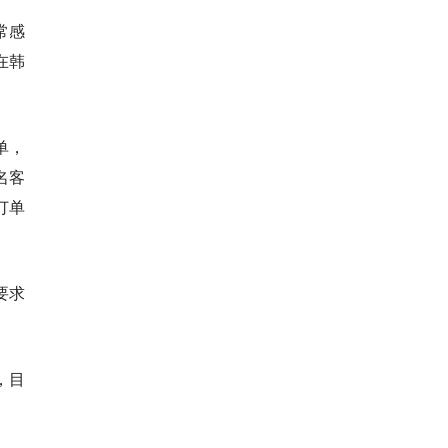
常感
在韩
单，
名客
订单
要求
，目