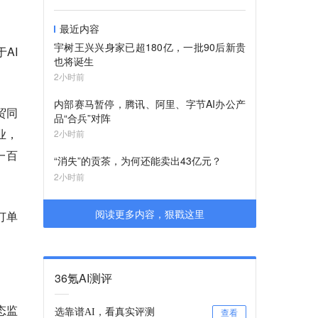
最近内容
宇树王兴兴身家已超180亿，一批90后新贵
AI
也将诞生
2小时前
内部赛马暂停，腾讯、阿里、字节AI办公产
贸同
品“合兵”对阵
业，
2小时前
一百
“消失”的贡茶，为何还能卖出43亿元？
2小时前
阅读更多内容，狠戳这里
订单
36氪AI测评
态监
选靠谱AI，看真实评测
查看