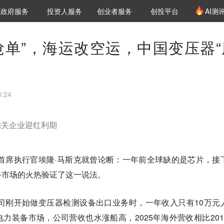
创投发布
项目推荐
核心服务
LP源计划
政府服务
投资人服务
创业者服务
创投平台
AI测
36氪Pro
VClub
VClub投资机构库
创投氪堂
城市之窗
投资机构职位推介
企业入驻
投资人认证
抢单”，海运改空运，中国变压器“
:24
相关企业迎红利期
兼首席执行官埃隆·马斯克就曾论断：一年前全球缺的是芯片，接
备市场的火热验证了这一说法。
司刚开始做变压器检测设备出口业务时，一年收入只有10万元
电力装备市场，公司营收也水涨船高，2025年海外营收相比201