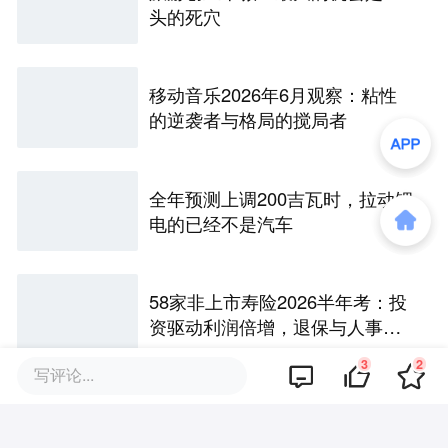
头的死穴
移动音乐2026年6月观察：粘性
的逆袭者与格局的搅局者
全年预测上调200吉瓦时，拉动锂
电的已经不是汽车
58家非上市寿险2026半年考：投
资驱动利润倍增，退保与人事风
险暗藏
3
2
写评论...
2.8亿旧账撤诉背后：申通的中场
战事