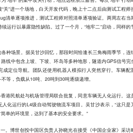
“关”进一个场地，白天开发代码，晚上十二点后由测试工程师
ug清单逐项推进，测试工程师对照清单逐项验证。两周左右当
续运行以暴露隐性缺陷。过了一个月，“地牢二”启动，同样的
的各种场景。据吴甘沙回忆，那段时间恰逢长三角梅雨季节，连
路线中包含上坡、下坡、环岛等多种地形，隧道内GPS信号完
完成定位导航。团队还使用机器人模拟行人突然穿行。车辆配
不等，负载从10吨、20吨到30吨逐级递增。
——香港民航处与机场管理局联合批复，同意车辆无人化运行。这
人化运行的L4级自动驾驶物流车项目。吴甘沙表示，“这只是
简单的环境里，达到了基本的安全要求。”
之一。博世创投中国区负责人孙晓光在接受《中国企业家》采访