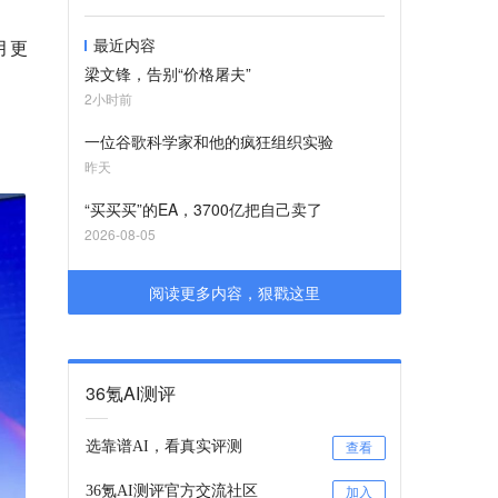
最近内容
月更
梁文锋，告别“价格屠夫”
2小时前
一位谷歌科学家和他的疯狂组织实验
昨天
“买买买”的EA，3700亿把自己卖了
2026-08-05
阅读更多内容，狠戳这里
36氪AI测评
选靠谱AI，看真实评测
查看
36氪AI测评官方交流社区
加入