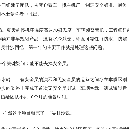
专门组建了团队，带客户看车、找主机厂、制定安全标准。最终
国本土竞争者中胜出。
机场。夏天的停机坪温度高达70摄氏度，车辆频繁宕机，工程师只
车辆并非车规级产品，没有水冷系统，环境可靠性（防水、防震
。吴甘沙回忆，第一年的主要工作就是处理这些问题。
出一个关键疑问：能不能去掉安全员。
分水岭——有安全员的演示和无安全员的运营之间存在本质区别
较少的道路上完成了首次无安全员测试，车辆空载。测试通过后
留给团队不到10个月的准备时间。
，不然这个项目就完了。”吴甘沙说。
为“地牢”的集中攻关行动，地点选在浙江嘉善。每次“地牢”行动