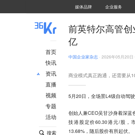
36氪Auto
数字时氪
企业号
未来消费
智能涌现
未来城市
启动Power on
媒体品牌
企业服务
企服点评
36氪出海
36氪研究院
潮生TIDE
36氪企服点评
36Kr研究院
36氪财经
职场bonus
36碳
后浪研究所
36Kr创新咨询
暗涌Waves
硬氪
氪睿研究院
前英特尔高管创
亿
首页
中国企业家杂志
·
2026年05月20日 
快讯
资讯
商业模式真正跑通，还需要从10
直播
最新
推荐
创投
财经
视频
5月20日，全场景L4级自动驾
汽车
AI
专题
科技
项目推荐
创始人兼CEO吴甘沙身着深蓝
活动
专精特新
安徽
技港股定价60.30港元/股
13.68%，随后股价有所起伏。
搜索