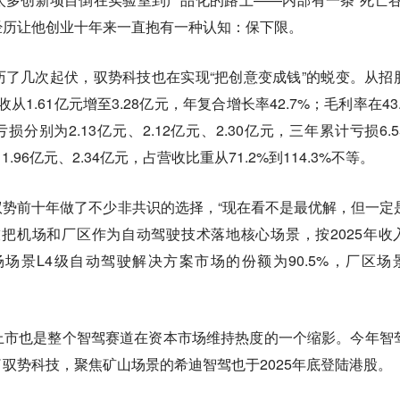
经历让他创业十年来一直抱有一种认知：保下限。
了几次起伏，驭势科技也在实现“把创意变成钱”的蜕变。从招
收从1.61亿元增至3.28亿元，年复合增长率42.7%；毛利率在43.
损分别为2.13亿元、2.12亿元、2.30亿元，三年累计亏损6.5
.96亿元、2.34亿元，占营收比重从71.2%到114.3%不等。
势前十年做了不少非共识的选择，“现在看不是最优解，但一定
把机场和厂区作为自动驾驶技术落地核心场景，按2025年收
场景L4级自动驾驶解决方案市场的份额为90.5%，厂区场
上市也是整个智驾赛道在资本市场维持热度的一个缩影。
今年智
驭势科技，聚焦矿山场景的希迪智驾也于2025年底登陆港股。