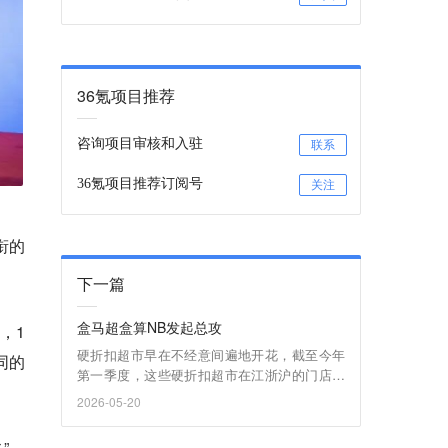
36氪项目推荐
咨询项目审核和入驻
联系
36氪项目推荐订阅号
关注
衔的
下一篇
盒马超盒算NB发起总攻
，1
硬折扣超市早在不经意间遍地开花，截至今年
同的
第一季度，这些硬折扣超市在江浙沪的门店总
量超过500家。
2026-05-20
”，