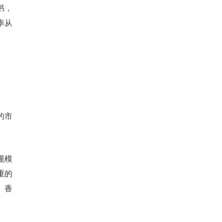
书，
率从
的市
规模
重的
。香