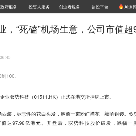
创投发布
项目推荐
核心服务
LP源计划
政府服务
投资人服务
创业者服务
创投平台
AI测
36氪Pro
VClub
VClub投资机构库
创投氪堂
城市之窗
投资机构职位推介
企业入驻
投资人认证
业，“死磕”机场生意，公司市值超9
06:45
到100。
驶企业驭势科技（01511.HK）正式在港交所挂牌上市。
色西装，标志性的花白头发，胸前一束粉红襟花，敲响铜锣。驭
，市值达97.98亿港元。开盘后，驭势科技股价破发，跌幅一