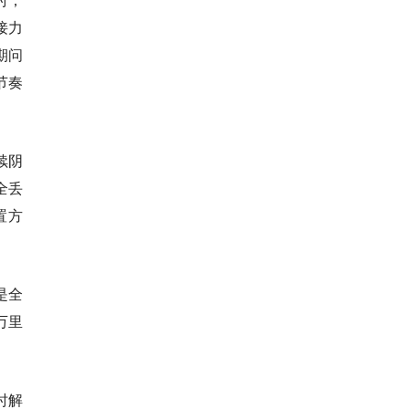
接力
期问
节奏
续阴
全丢
置方
是全
万里
时解