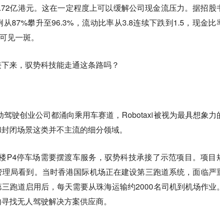
.72亿港元。这在一定程度上可以缓解公司现金流压力。据招股
87%攀升至96.3%，流动比率从3.8连续下跌到1.5，现金比
可见一斑。
接下来，驭势科技能走通这条路吗？
动驾驶创业公司都涌向乘用车赛道，Robotaxi被视为最具想象力
和封闭场景这类并不主流的细分领域。
航站楼P4停车场需要摆渡车服务，驭势科技承接了示范项目。项目
管理局看到。当时香港国际机场正在建设第三跑道系统，面临严
三跑道启用后，每天需要从珠海运输约2000名司机到机场作业
内寻找无人驾驶解决方案供应商。