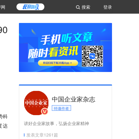
评网
搜索
登录
0
中国企业家杂志
特邀作者
势科
讲好企业家故事，弘扬企业家精神
度达
发表文章
1261
篇