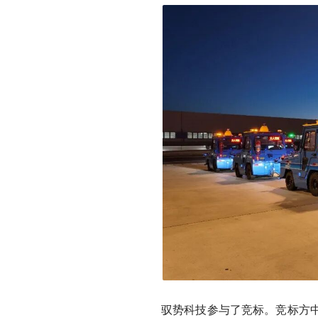
驭势科技参与了竞标。竞标方