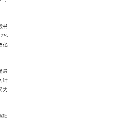
股书
7%
5亿
是最
入计
景为
驾细