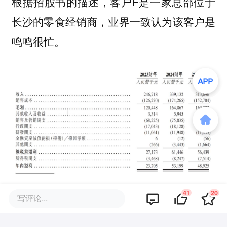
根据招股书的描述，客户F是一家总部位于
长沙的零食经销商，业界一致认为该客户是
鸣鸣很忙。
41
20
写评论...
因这种单一产品、单一大经销商驱动模式带
来的风险不容忽视。在IPO募资用途中，齐