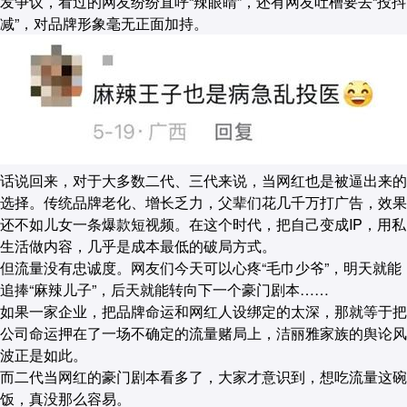
发争议，看过的网友纷纷直呼“辣眼睛”，还有网友吐槽要去“投抖
减”，对品牌形象毫无正面加持。
话说回来，对于大多数二代、三代来说，当网红也是被逼出来的
选择。传统品牌老化、增长乏力，父辈们花几千万打广告，效果
还不如儿女一条爆款短视频。在这个时代，把自己变成IP，用私
生活做内容，几乎是成本最低的破局方式。
但流量没有忠诚度。网友们今天可以心疼“毛巾少爷”，明天就能
追捧“麻辣儿子”，后天就能转向下一个豪门剧本……
如果一家企业，把品牌命运和网红人设绑定的太深，那就等于把
公司命运押在了一场不确定的流量赌局上，洁丽雅家族的舆论风
波正是如此。
而二代当网红的豪门剧本看多了，大家才意识到，想吃流量这碗
饭，真没那么容易。