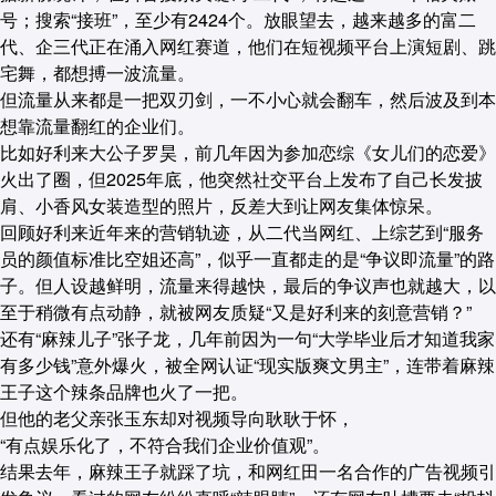
号；搜索“接班”，至少有2424个。放眼望去，越来越多的富二
代、企三代正在涌入网红赛道，他们在短视频平台上演短剧、跳
宅舞，都想搏一波流量。
但流量从来都是一把双刃剑，一不小心就会翻车，然后波及到本
想靠流量翻红的企业们。
比如好利来大公子罗昊，前几年因为参加恋综《女儿们的恋爱》
火出了圈，但2025年底，他突然社交平台上发布了自己长发披
肩、小香风女装造型的照片，反差大到让网友集体惊呆。
回顾好利来近年来的营销轨迹，从二代当网红、上综艺到“服务
员的颜值标准比空姐还高”，似乎一直都走的是“争议即流量”的路
子。但人设越鲜明，流量来得越快，最后的争议声也就越大，以
至于稍微有点动静，就被网友质疑“又是好利来的刻意营销？”
还有“麻辣儿子”张子龙，几年前因为一句“大学毕业后才知道我家
有多少钱”意外爆火，被全网认证“现实版爽文男主”，连带着麻辣
王子这个辣条品牌也火了一把。
但他的老父亲张玉东却对视频导向耿耿于怀，
“有点娱乐化了，不符合我们企业价值观”。
结果去年，麻辣王子就踩了坑，和网红田一名合作的广告视频引