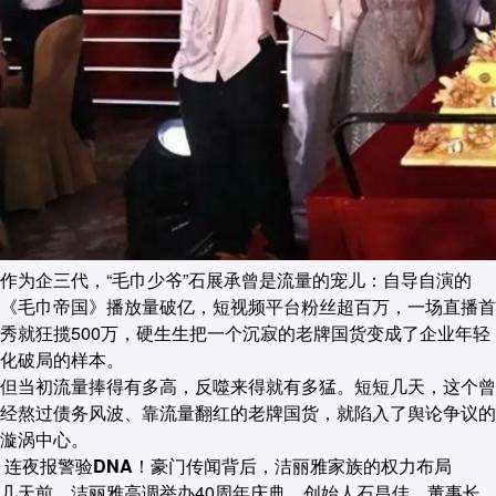
作为企三代，“毛巾少爷”石展承曾是流量的宠儿：自导自演的
《毛巾帝国》播放量破亿，短视频平台粉丝超百万，一场直播首
秀就狂揽500万，硬生生把一个沉寂的老牌国货变成了企业年轻
化破局的样本。
但当初流量捧得有多高，反噬来得就有多猛。短短几天，这个曾
经熬过债务风波、靠流量翻红的老牌国货，就陷入了舆论争议的
漩涡中心。
连夜报警验DNA！豪门传闻背后，洁丽雅家族的权力布局
几天前，洁丽雅高调举办40周年庆典，创始人石昌佳、董事长