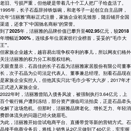
老旧、亏损严重，但他硬是带着几十个工人把厂子给盘活了。
1995年，长子石磊辞掉铁饭碗，和老爷子一起创立自主品牌，
次年“洁丽雅”商标正式注册，家族企业初见雏形，随后铺开全国
渠道，还拿下“中国驰名商标”的荣誉。
到了2025年，洁丽雅的品牌价值已攀升至402.95亿元，较2018
年增幅近300%，连续多年位居家纺行业榜首，妥妥的“毛巾大
王”。
但家族企业越大，越容易出现争权夺利的事儿，所以网友们格外
关注洁丽雅的权力分工和股权结构。
天眼查显示，石昌佳的长子石磊为洁丽雅家居股份有限公司董事
长，次子石晶为公司法定代表人、董事兼总经理。别看石晶现在
是家族企业实控人，但他其实只比“毛巾少爷”大六岁，2017年才
正式进入家族企业。
2022年时，洁丽雅曾陷入债务风波，被强制执行3.64亿元，上
百个银行账户遭到冻结，部分资产濒临司法拍卖，正是石晶牵头
化解了这场危机。但那时，洁丽雅品牌老化、增长乏力、年轻消
费群体流失的问题已经火烧眉毛。
为此，洁丽雅开始尝试电商平台、直播带货等新的营销方式。石
晶接手电商业务后，将线上销售从2亿元做到了40亿元，牢牢握