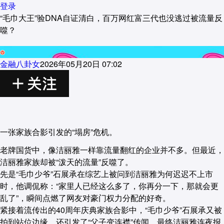
登录
“毛巾大王”验DNA自证清白，百万网红富三代也没逃过被流量反
噬？
金融八卦女
2026年05月20日 07:02
一张家族合影引发的“塌房”危机。
老牌国货中，像洁丽雅一样靠流量翻红的企业并不多。但最近，
洁丽雅家族却被“泼天的流量”反噬了。
先是“毛巾少爷”石展承在综艺上被问到洁丽雅为何迟迟不上市
时，他调侃称：“家里人已经这么多了，你再分一下，那就会更
乱了”，瞬间点燃了网友对豪门权力分配的好奇。
紧接着流传出的40周年庆典家族合影中，“毛巾少爷”石展承又被
拍到站位边缘，还引发了“父子变连襟”传闻，最终洁丽雅连夜报