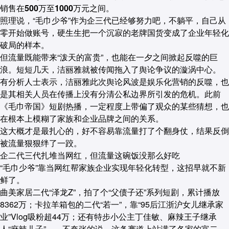
销售在500万至1000万元之间。
照理说，“毛巾少爷”作为企三代已经够努力吧，不躺平，自己从
零开始做账号，硬生生把一个沉寂的老牌国货变成了企业年轻化
破局的样本。
但流量既能带来“泼天的富贵”，也能在一夕之间掀起反噬的巨
浪。短短几天，洁丽雅就被传闻拖入了舆论争议的漩涡中心。
有分析人士表示，洁丽雅此次舆论风波是娱乐化营销的反噬，也
是其相关人员在传播上没有分清公私边界所引发的危机。此前
《毛巾帝国》短剧热播，一定程度上带偏了观众的某些猜想，也
在根本上模糊了家族和企业品牌之间的关系。
这大概才是最扎心的，好不容易靠流量打了个翻身仗，结果反倒
被流量狠狠绊了一跤。
企二代三代扎堆当网红，但流量这碗饭没那么好吃
“毛巾少爷”靠当网红帮家族企业实现年轻化转型，这招早就不新
鲜了。
曲美家居二代“泽龙Z”，拍了个“父债子还”系列短剧，累计播放
8362万；卡拉羊箱包的二代“若一”，靠“95后江浙沪女儿继承家
业”Vlog吸粉超44万；还有特步小公主丁佳敏、麻辣王子继承
人“麻辣儿子”……不夸张的说，这条赛道上站满了各家的富二