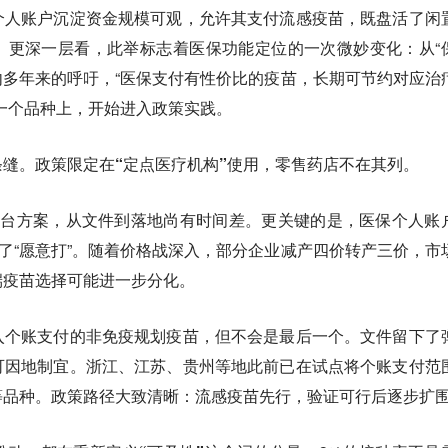
个人账户沉淀资金规模可观，允许其支付流感疫苗，既盘活了闲
。更深一层看，此举标志着医保功能定位的一次微妙变化：从“
业内多年来的呼吁，“医保支付有性价比的疫苗，长期可节约对应治
一个品种上，开始进入政策实践。
缝。政策限定在“定点医疗机构”使用，零售药店不在其列。
出台方案，从文件到落地尚有时间差。更关键的是，医保个人账
不了“愿意打”。随着价格战深入，部分企业减产四价转产三价，市
端疫苗选择可能进一步分化。
入个账支付的非免疫规划疫苗，但不会是最后一个。文件留下了
可因地制宜。浙江、江苏、贵州等地此前已在试点将个账支付范
等品种。政策路径大致清晰：流感疫苗先行，验证可行后逐步扩