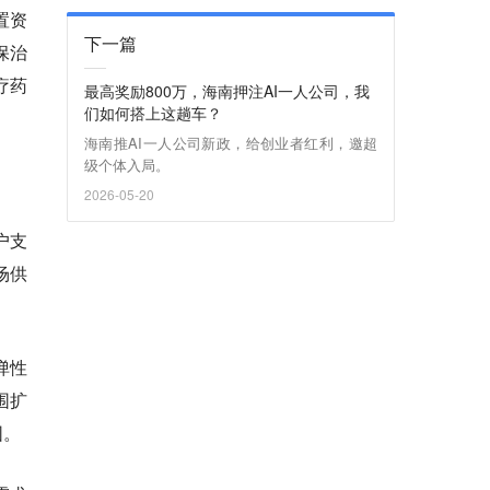
置资
下一篇
保治
疗药
最高奖励800万，海南押注AI一人公司，我
们如何搭上这趟车？
海南推AI一人公司新政，给创业者红利，邀超
级个体入局。
2026-05-20
户支
场供
弹性
围扩
围。