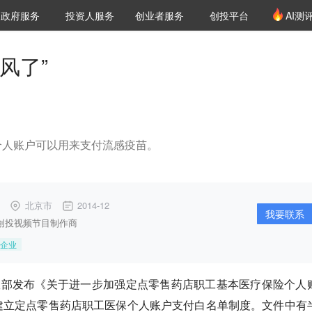
创投发布
项目推荐
核心服务
LP源计划
政府服务
投资人服务
创业者服务
创投平台
AI测
36氪Pro
VClub
VClub投资机构库
创投氪堂
城市之窗
投资机构职位推介
企业入驻
投资人认证
风了”
个人账户可以用来支付流感疫苗。
北京市
2014-12
我要联系
创投视频节目制作商
企业
政部发布《关于进一步加强定点零售药店职工基本医疗保险个人
建立定点零售药店职工医保个人账户支付白名单制度。文件中有