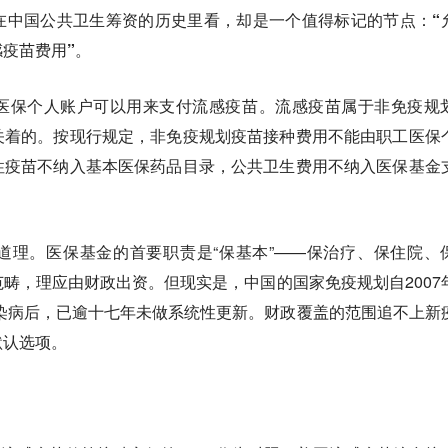
在中国公共卫生筹资的历史里看，却是一个值得标记的节点：
“
疫苗费用”。
医保个人账户可以用来支付流感疫苗。流感疫苗属于非免疫规
关着的。按现行规定，非免疫规划疫苗接种费用不能由职工医保
性疫苗不纳入基本医保药品目录，公共卫生费用不纳入医保基金
道理。医保基金的首要职责是“保基本”——保治疗、保住院、
畴，理应由财政出资。但现实是，中国的国家免疫规划自2007
传染病后，已逾十七年未做系统性更新。财政覆盖的范围追不上新
默认选项。
。