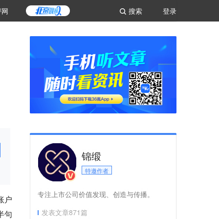
评网
搜索
登录
锦缎
特邀作者
专注上市公司价值发现、创造与传播。
账户
发表文章
871
篇
半句