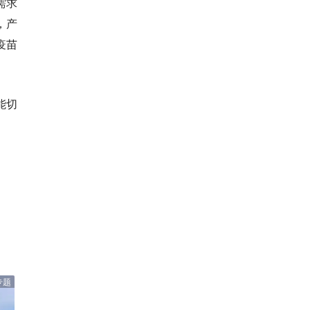
需求
，产
疫苗
能切
专题