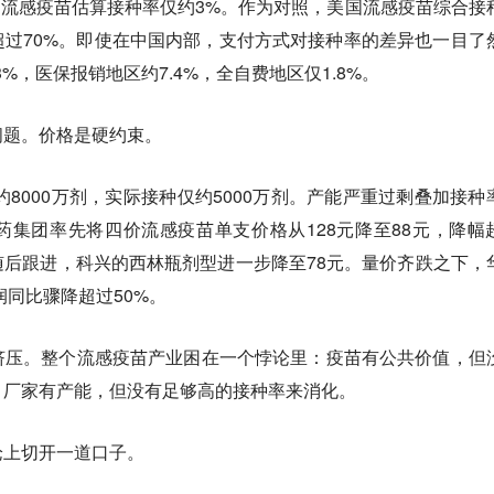
全人群流感疫苗估算接种率仅约3%。作为对照，美国流感疫苗综合接
超过70%。即使在中国内部，支付方式对接种率的差异也一目了
%，医保报销地区约7.4%，全自费地区仅1.8%。
问题。价格是硬约束。
约8000万剂，实际接种仅约5000万剂。产能严重过剩叠加接种
集团率先将四价流感疫苗单支价格从128元降至88元，降幅
随后跟进，科兴的西林瓶剂型进一步降至78元。量价齐跌之下，
润同比骤降超过50%。
挤压。整个流感疫苗产业困在一个悖论里：疫苗有公共价值，但
；厂家有产能，但没有足够高的接种率来消化。
论上切开一道口子。