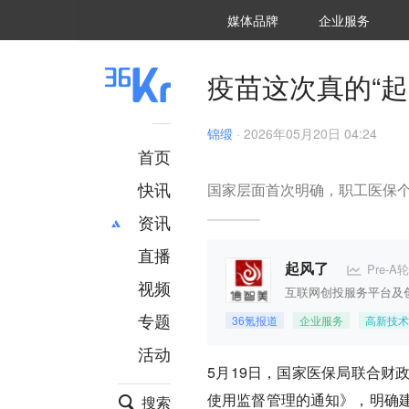
36氪Auto
数字时氪
企业号
未来消费
智能涌现
未来城市
启动Power on
媒体品牌
企业服务
企服点评
36氪出海
36氪研究院
潮生TIDE
36氪企服点评
36Kr研究院
36氪财经
职场bonus
36碳
后浪研究所
36Kr创新咨询
暗涌Waves
硬氪
氪睿研究院
疫苗这次真的“起
锦缎
·
2026年05月20日 04:24
首页
快讯
国家层面首次明确，职工医保
资讯
直播
最新
推荐
Pre-A轮
起风了
创投
财经
视频
互联网创投服务平台及
汽车
AI
专题
36氪报道
企业服务
高新技术
科技
项目推荐
活动
专精特新
安徽
5月19日，国家医保局联合财
使用监督管理的通知》，明确
搜索