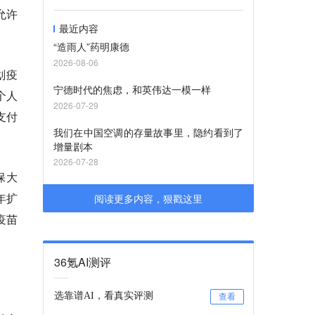
允许
最近内容
“造雨人”药明康德
2026-08-06
划疫
宁德时代的焦虑，和英伟达一模一样
个人
2026-07-29
支付
我们在中国空调的存量故事里，隐约看到了
增量剧本
2026-07-28
保大
年扩
阅读更多内容，狠戳这里
疫苗
36氪AI测评
选靠谱AI，看真实评测
查看