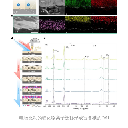
电场驱动的碘化物离子迁移形成富含碘的DAI