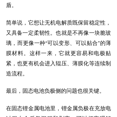
盾。
简单说，它想让无机电解质既保留稳定性，
又具备一定柔韧性。也就是不再像一块脆玻
璃，而更像一种“可以变形、可以贴合”的薄
膜材料。这样一来，它就更容易和电极贴
紧，也更有机会进入辊压、薄膜化等连续制
造流程。
最后，固态电池负极侧的问题也很关键。
在固态锂金属电池里，锂金属负极在充放电