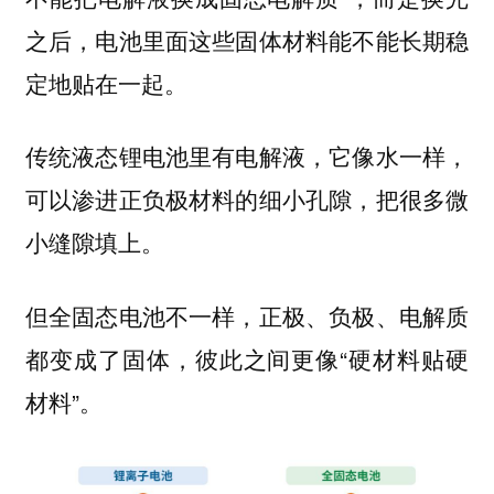
之后，电池里面这些固体材料能不能长期稳
定地贴在一起。
传统液态锂电池里有电解液，它像水一样，
可以渗进正负极材料的细小孔隙，把很多微
小缝隙填上。
但全固态电池不一样，正极、负极、电解质
都变成了固体，彼此之间更像“硬材料贴硬
材料”。