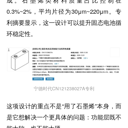
0.3%~2%，平均片径为30μm~220μm。专
利摘要显示，这一设计可以提升固态电池循
环稳定性。
宁德时代CN121238027A专利
这项设计的重点不是“用了石墨烯”本身，而
是它想解决一个更具体的问题：功能层既不