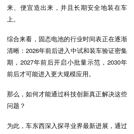
来、便宜造出来，并且长期安全地装在车
上。
综合来看，固态电池的行业时间表正在逐渐
清晰：2026年前后进入中试和装车验证密集
期，2027年前后开启小批量示范，2030年
前后才可能进入更大规模应用。
那么，如何才能通过科技创新真正解决这些
问题？
为此，车东西深入探寻业界最新进展，通过