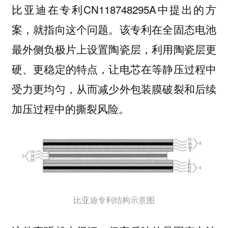
比亚迪在专利CN118748295A中提出的方
案，就指向这个问题。该专利在全固态电池
最外侧负极片上设置陶瓷层，利用陶瓷层更
硬、更稳定的特点，让电芯在等静压过程中
受力更均匀，从而减少外包装膜破裂和后续
加压过程中的撕裂风险。
比亚迪专利结构示意图