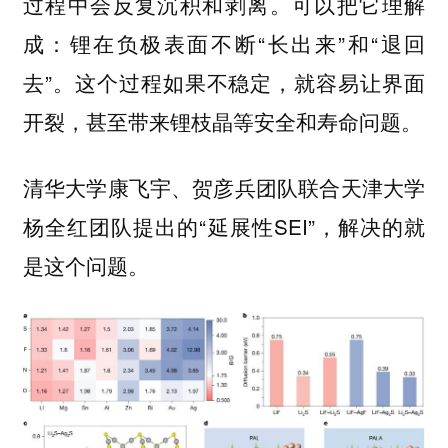
过程中会反复沉积和剥离。可以把它理解
成：锂在负极表面不断“长出来”和“退回
去”。这个过程如果不稳定，就容易让界面
开裂，甚至带来锂枝晶等安全和寿命问题。
清华大学康飞宇、贺彦兵团队联合天津大学
杨全红团队提出的“延展性SEI”，解决的就
是这个问题。