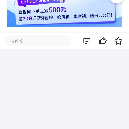
腾讯云·云上好CP，智造好生活！
写评论...
这个520，不止是告白的节点，
更是为生活升级的契机。
腾讯云以技术为桥，让每一件CP好物都更
懂你，
让每一份选择都充满惊喜。