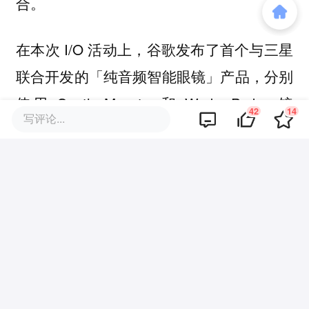
合。
在本次 I/O 活动上，谷歌发布了首个与三星
联合开发的「纯音频智能眼镜」产品，分别
使用 Gentle Monster 和 Warby Parker 镜
42
14
写评论...
架：