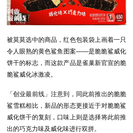
被莫莫选中的商品，红色包装袋上画着一只
令人眼熟的黄色鲨鱼图案——是脆脆鲨威化
饼干的标志，而这款产品是雀巢新官宣的脆
脆鲨威化冰激凌。
「创业最前线」注意到，同此前推出的脆脆
鲨雪糕相比，新品的形态更接近于对脆脆鲨
威化饼干的复刻，口味上则是选择将此前推
出的巧克力味及威化味进行双拼。