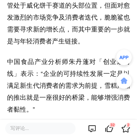
管处于威化饼干赛道的头部位置，但面对愈
发激烈的市场竞争及消费者迭代，脆脆鲨也
需要寻求新的增长点，而其中重要的一步就
是与年轻消费者产生链接。
中国食品产业分析师朱丹蓬对「创业最前
线」表示：“企业的可持续性发展一定是以
满足新生代消费者的需求为前提，雪糕产品
的推出就是一座很好的桥梁，能够增强消费
者黏性。”
32
2
写评论...
「创业最前线」观察到，利用零食品牌推出