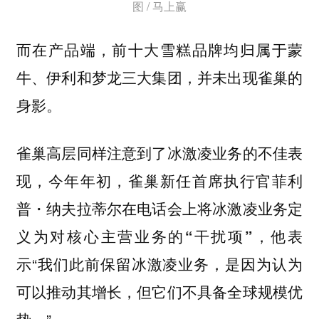
图 / 马上赢
而在产品端，前十大雪糕品牌均归属于蒙
牛、伊利和梦龙三大集团，并未出现雀巢的
身影。
雀巢高层同样注意到了冰激凌业务的不佳表
现，
今年年初，雀巢新任首席执行官菲利
普・纳夫拉蒂尔在电话会上将冰激凌业务定
他表
义为对核心主营业务的“干扰项”，
示“我们此前保留冰激凌业务，是因为认为
可以推动其增长，但它们不具备全球规模优
势。”