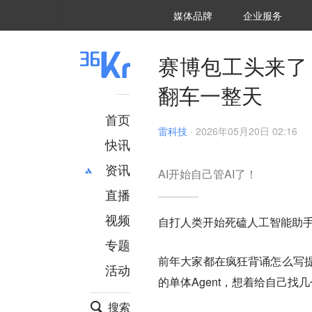
36氪Auto
数字时氪
企业号
未来消费
智能涌现
未来城市
启动Power on
媒体品牌
企业服务
企服点评
36氪出海
36氪研究院
潮生TIDE
36氪企服点评
36Kr研究院
36氪财经
职场bonus
36碳
后浪研究所
36Kr创新咨询
暗涌Waves
硬氪
氪睿研究院
赛博包工头来了
翻车一整天
首页
雷科技
·
2026年05月20日 02:16
快讯
资讯
AI开始自己管AI了！
直播
最新
推荐
创投
财经
视频
自打人类开始死磕人工智能助手
汽车
AI
专题
科技
项目推荐
前年大家都在疯狂背诵怎么写
活动
专精特新
安徽
的单体Agent，想着给自己
搜索