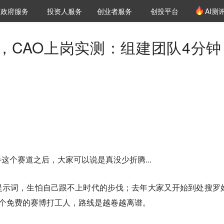
创投发布
项目推荐
核心服务
LP源计划
政府服务
投资人服务
创业者服务
创投平台
AI测
36氪Pro
VClub
VClub投资机构库
创投氪堂
城市之窗
投资机构职位推介
企业入驻
投资人认证
，CAO上岗实测：组建团队4分钟
这个赛道之后，大家可以说是真没少折腾...
提示词，生怕自己跟不上时代的步伐；去年大家又开始到处搜罗
找几个免费的赛博打工人，路线是越卷越离谱。