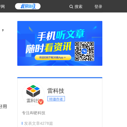
评网
搜索
登录
，
雷科技
特邀作者
好用
专注AI硬科技
发表文章
4278
篇