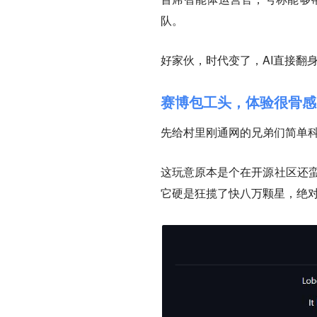
队。
好家伙，时代变了，AI直接翻
赛博包工头，体验很骨感
先给村里刚通网的兄弟们简单科普
这玩意原本是个在开源社区还蛮火
它硬是狂揽了快八万颗星，绝