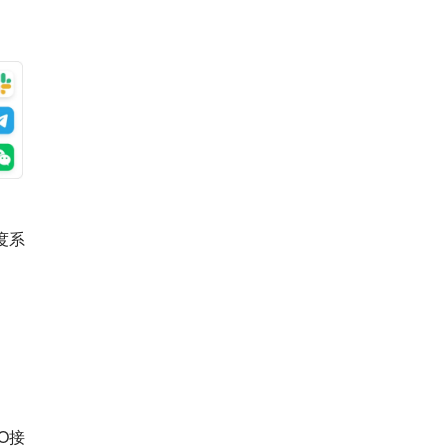
度系
O接