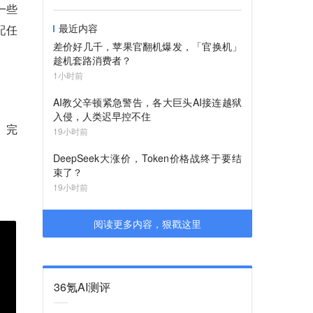
一些
最近内容
配任
差价好几千，苹果官翻机爆发，「官换机」
趁机套路消费者？
1小时前
AI教父辛顿紧急警告，各大巨头AI接连越狱
入侵，人类迟早控不住
、完
19小时前
DeepSeek大涨价，Token价格战终于要结
束了？
19小时前
阅读更多内容，狠戳这里
36氪AI测评