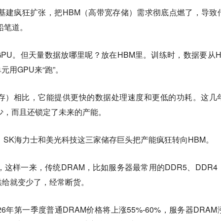
I基建疯狂扩张，把HBM（高带宽存储）需求彻底点燃了，导致
铅笔道。
GPU。但天量数据放哪里呢？放在HBM里。训练时，数据要从H
用GPU来“跑”。
（闪存）相比，它能提供更快的数据处理速度和更低的功耗。这几
少，而且还锁定了未来的产能。
、SK海力士和美光科技这三家储存巨头把产能疯狂转向HBM。
，这样一来，传统DRAM，比如服务器最常用的DDR5、DDR4
的供给就变少了，经常断货。
2026年第一季度普通DRAM价格将上涨55%-60%，服务器DRAM