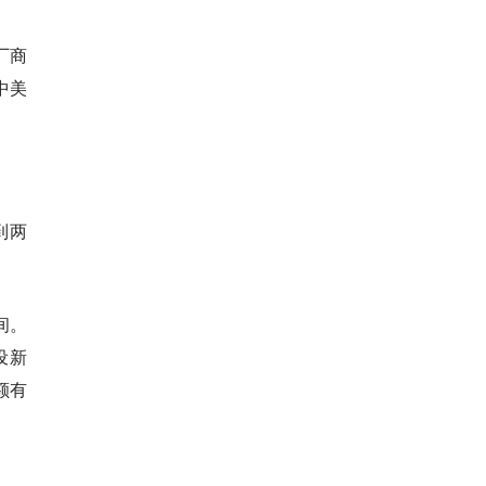
厂商
中美
到两
间。
设新
额有