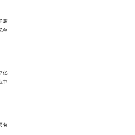
净赚
亿至
7亿
业中
要有