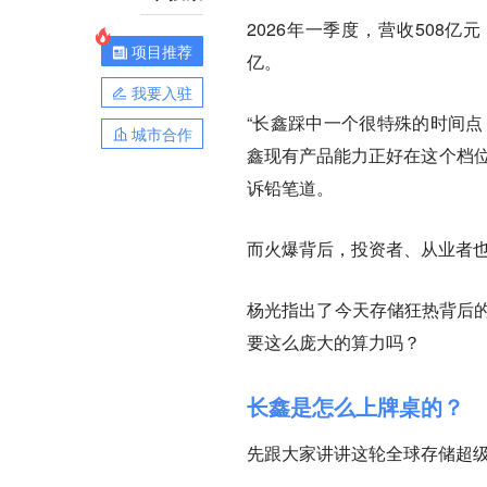
2026年一季度，营收508亿元
项目推荐
亿。
我要入驻
“长鑫踩中一个很特殊的时间点
城市合作
鑫现有产品能力正好在这个档位
诉铅笔道。
而火爆背后，投资者、从业者
杨光指出了今天存储狂热背后的巨
要这么庞大的算力吗？
长鑫是怎么上牌桌的？
先跟大家讲讲这轮全球存储超