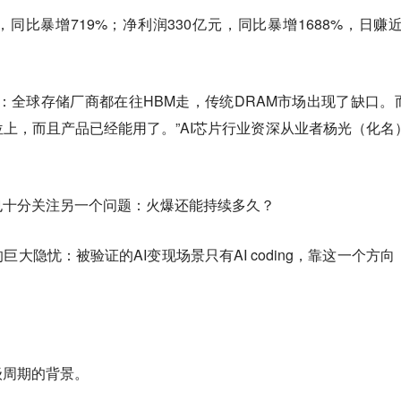
，同比暴增719%；净利润330亿元，同比暴增1688%，日赚近3
：全球存储厂商都在往HBM走，传统DRAM市场出现了缺口。
上，而且产品已经能用了。”AI芯片行业资深从业者杨光（化名
也十分关注另一个问题：火爆还能持续多久？
大隐忧：被验证的AI变现场景只有AI coding，靠这一个方向
级周期的背景。