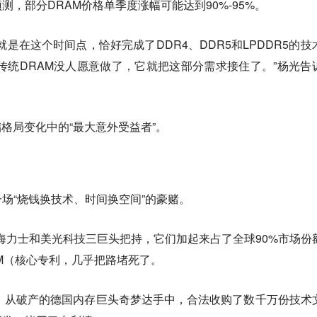
测，部分DRAM价格单季度涨幅可能达到90%-95%。
是在这个时间点，恰好完成了DDR4、DDR5和LPDDR5的技
传统DRAM没人愿意做了，它就把这部分需求接住了。”杨光告
储格局变化中的“最大意外受益者”。
场“烧钱换技术、时间换空间”的豪赌。
海力士和美光科技三巨头把持，它们加起来占了全球90%市场份
AM（核心专利，几乎把路堵死了。
，从破产的德国内存巨头奇梦达手中，合法收购了数千万份技术