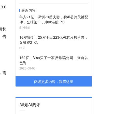
.6
最近内容
年入21亿，深圳70后夫妻，卖AI芯片关键配
件，全球第一，冲刺港股IPO
5小时前
而长
）告
16岁辍学，25岁干出223亿AI芯片独角兽：
又融资21亿
昨天
162亿，Visa买了一家反诈骗公司：来自以
色列
2026-08-05
，需
阅读更多内容，狠戳这里
36氪AI测评