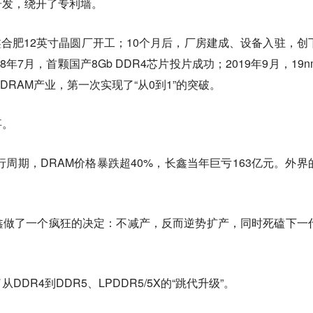
研发，绕开了专利墙。
长鑫合肥12英寸晶圆厂开工；10个月后，厂房建成、设备入驻，创
年7月，首颗国产8Gb DDR4芯片投片成功；2019年9月，19n
DRAM产业，第一次实现了“从0到1”的突破。
事。
行周期，DRAM价格暴跌超40%，长鑫当年巨亏163亿元。外界
鑫做了一个疯狂的决定：不减产，反而逆势扩产，同时死磕下一
DR4到DDR5、LPDDR5/5X的“跳代升级”。