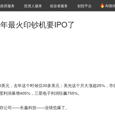
创投发布
项目推荐
核心服务
LP源计划
政府服务
投资人服务
创业者服务
创投平台
AI测
36氪Pro
VClub
VClub投资机构库
创投氪堂
城市之窗
投资机构职位推介
企业入驻
投资人认证
今年最火印钞机要IPO了
600美元，去年这个时候仅30多美元；美光这个月大涨超25%，市
季度利润暴增405%，三星电子利润狂飙755%。
储存公司——长鑫科技——业绩也爆了。