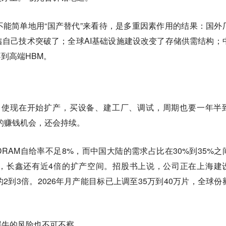
能简单地用“国产替代”来看待，是多重因素作用的结果：国外
鑫自己技术突破了；全球AI基础设施建设改变了存储供需结构；
到高端HBM。
即使现在开始扩产，买设备、建工厂、调试，周期也要一年半
的赚钱机会，还会持续。
RAM自给率不足8%，而中国大陆的需求占比在30%到35%之
，长鑫还有近4倍的扩产空间。招股书上说，公司正在上海建
2到3倍。2026年月产能目标已上调至35万到40万片，全球份
犀牛的风险也不可不察。