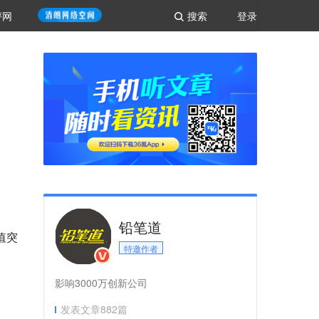
评网
搜索
登录
铅笔道
值突
特邀作者
影响3000万创新公司
发表文章
882
篇