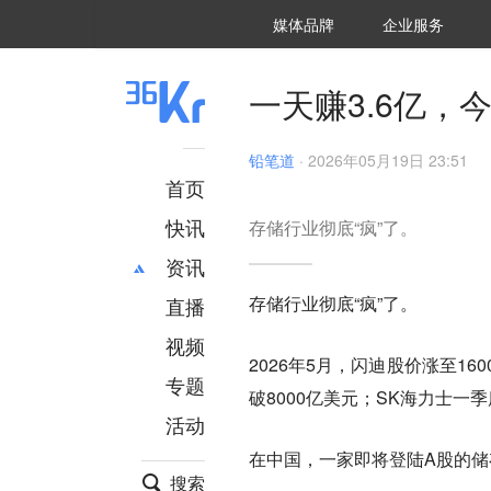
36氪Auto
数字时氪
企业号
未来消费
智能涌现
未来城市
启动Power on
媒体品牌
企业服务
企服点评
36氪出海
36氪研究院
潮生TIDE
36氪企服点评
36Kr研究院
36氪财经
职场bonus
36碳
后浪研究所
36Kr创新咨询
暗涌Waves
硬氪
氪睿研究院
一天赚3.6亿，
铅笔道
·
2026年05月19日 23:51
首页
快讯
存储行业彻底“疯”了。
资讯
存储行业彻底“疯”了。
直播
最新
推荐
创投
财经
视频
2026年5月，闪迪股价涨至1
汽车
AI
专题
破8000亿美元；SK海力士一
科技
项目推荐
活动
专精特新
安徽
在中国，一家即将登陆A股的
搜索