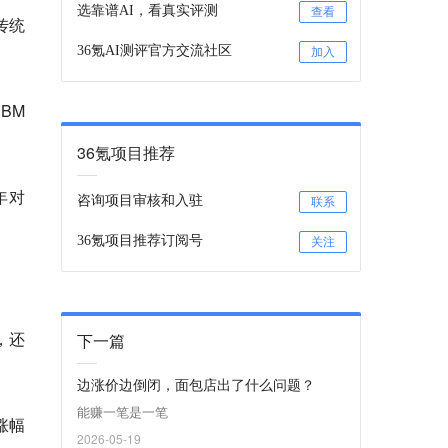
选靠谱AI，看真实评测
查看
传统
36氪AI测评官方交流社区
加入
BM
36氪项目推荐
年对
咨询项目审核和入驻
联系
36氪项目推荐订阅号
关注
，还
下一篇
边涨价边倒闭，面包店出了什么问题？
能赚一笔是一笔
涨幅
2026-05-19