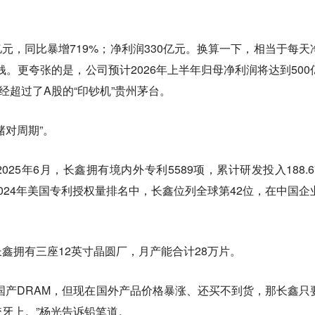
8亿元，同比暴增719%；净利润330亿元。换算一下，相当于每天
钱。更夸张的是，公司预计2026年上半年归母净利润将达到500
经超过了A股的“印钞机”贵州茅台。
赌对周期”。
25年6月，长鑫拥有境内外专利5589项，累计研发投入188.6
2024年美国专利授权量排名中，长鑫位列全球第42位，在中国企
鑫拥有三座12英寸晶圆厂，月产能合计28万片。
国产DRAM，但现在国外产品价格暴涨、还买不到货，那长鑫只
牙上。”杨光告诉铅笔道。