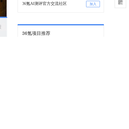
36氪AI测评官方交流社区
加入
报
36氪项目推荐
咨询项目审核和入驻
联系
36氪项目推荐订阅号
关注
下一篇
舱驾一体，为什么在2026年成为了热门技
术趋势？
中人
成本、用户体验、芯片性能共同推动。
2026-05-19