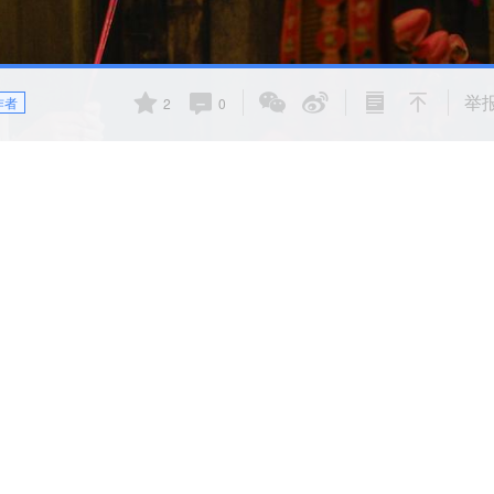
举
作者
2
0
《给阿嬷的情书》宣传物料
影，《给阿嬷的情书》没有流量明星，演员几乎全部是素人，片
400万元。但它却上演了一场票房逆袭。