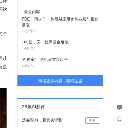
定杯
杯饮
最近内容
FDE一词火了，美股AI应用龙头业绩与股价
暴涨
52分钟前
的个
100亿，又一社保基金落地
4小时前
远赴
“AI神童”，危机后首度出手
而是
4小时前
阅读更多内容，狠戳这里
36氪AI测评
选靠谱AI，看真实评测
查看