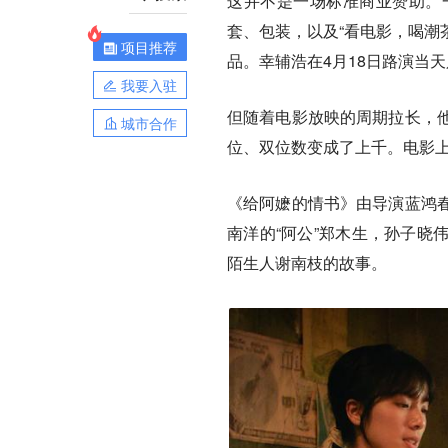
这并不是一场标准商业赞助。
套、包装，以及“看电影，喝潮
项目推荐
品。幸辅浩在4月18日路演当
我要入驻
但随着电影放映的周期拉长，
城市合作
位、双位数变成了上千。电影上
《给阿嬷的情书》由导演蓝鸿
南洋的“阿公”郑木生，孙子晓
陌生人谢南枝的故事。