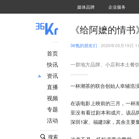
36氪Auto
数字时氪
企业号
未来消费
智能涌现
未来城市
启动Power on
媒体品牌
企业服务
企服点评
36氪出海
36氪研究院
潮生TIDE
36氪企服点评
36Kr研究院
36氪财经
职场bonus
36碳
后浪研究所
36Kr创新咨询
暗涌Waves
硬氪
氪睿研究院
《给阿嬷的情书
36氪的朋友们
·
2026年05月19日 11
首页
快讯
一群地方品牌、小店和本土餐饮
资讯
一杯潮茶的联合创始人幸辅浩
直播
最新
推荐
创投
财经
视频
在该电影上映前的三月，一杯
汽车
AI
专题
至没有看过剧本和成片。该品牌
科技
项目推荐
活动
专精特新
安徽
深圳1家、福建3家，其余主要
搜索