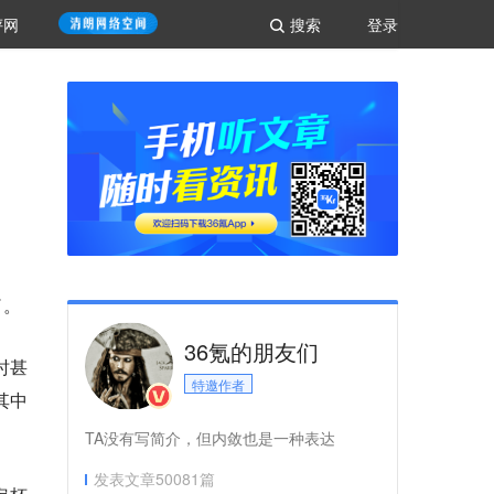
评网
搜索
登录
了。
36氪的朋友们
时甚
特邀作者
其中
TA没有写简介，但内敛也是一种表达
发表文章
50081
篇