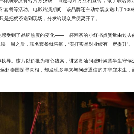
一杯潮茶没有给片方投钱，而是与片方互相宣传，做了联名限
茶”套餐等活动。电影路演期间，该品牌还主动给观众送出了100
天只是把奶茶送到现场，分发给观众后便离开了。
他感受到了品牌热度的变化——一杯潮茶的小红书点赞量由过去
映一周之后，联名套餐就售罄，“实打实是对业绩有一定提升”。
春执导。该片以侨批为核心线索，讲述潮汕阿嬷叶淑柔半生守候
伟远赴泰国探寻真相，却发现多年来与阿嬷通信的并非郑木生，