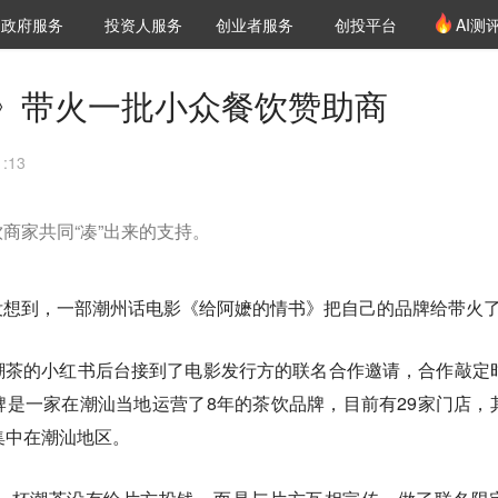
创投发布
项目推荐
核心服务
LP源计划
政府服务
投资人服务
创业者服务
创投平台
AI测
36氪Pro
VClub
VClub投资机构库
创投氪堂
城市之窗
投资机构职位推介
企业入驻
投资人认证
》带火一批小众餐饮赞助商
:13
商家共同“凑”出来的支持。
没想到，一部潮州话电影《给阿嬷的情书》把自己的品牌给带火
潮茶的小红书后台接到了电影发行方的联名合作邀请，合作敲定
是一家在潮汕当地运营了8年的茶饮品牌，目前有29家门店，
集中在潮汕地区。