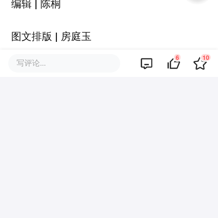
编辑
| 陈桐
图文排版
| 房庭玉
6
10
写评论...
配图
| 受访者提供
本文由「
有三思 U Sense
」 原创出品，转载或内容合作请点击
转
载说明
，违规转载必究。
本文图片来自：
采访供图
项目推荐
6
好文章，需要你的鼓励