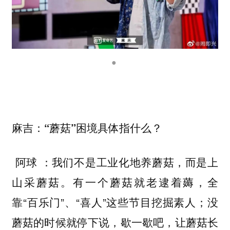
●
麻吉：“蘑菇”困境具体指什么？
我们不是工业化地养蘑菇，而是上
阿球 ：
山采蘑菇。有一个蘑菇就老逮着薅，全
靠“百乐门”、“喜人”这些节目挖掘素人；没
蘑菇的时候就停下说，歇一歇吧，让蘑菇长