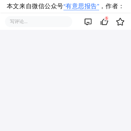
本文来自微信公众号
“有意思报告”
，作者：
王涵艺，36氪经授权发布。
5
写评论...
该文观点仅代表作者本人，36氪平台仅提供信息存储空间服务。
5
好文章，需要你的鼓励
品牌专题