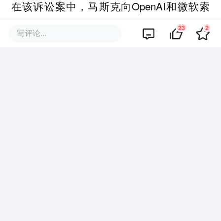
在该诉讼案中，马斯克向OpenAI和微软索
赔
（约合人民币1.02万亿
超1500亿美元
23
2
写评论...
元），他的诉求是：本人不要一分钱，所有
赔偿金全部打入OpenAI旗下慈善机构的账
户。
同时还要求OpenAI
，并解
回归非营利性质
除奥尔特曼和布罗克曼在OpenAI的职务，
且要将奥尔特曼从董事会除名。
或许谁都没想到，这么一场声势浩大的1500
亿美元诉讼因审判时效原因草草收场，当