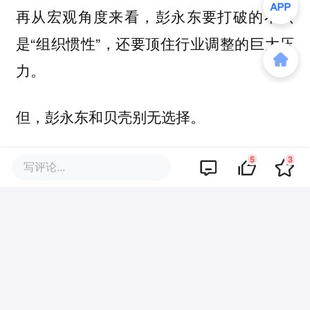
再从宏观角度来看，彭永东要打破的不只
是“组织惯性”，还要顶住行业调整的巨大压
力。
但，彭永东和贝壳别无选择。
参考资料：
5
3
写评论...
[1] 彭永东的937万薪酬与全捐的2亿股票摊
销-华尔街见闻
[2] 贝壳机构持股比例-富途APP