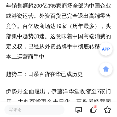
年销售额超200亿的5家商场全部为中国企业
或港资运营。外资百货已完全退出高端零售
竞争。百亿级商场达19家（历年最多），头
部集中趋势加速。这意味着中国高端消费的
定义权，已经从外资品牌手中彻底转移到了
本土运营商手中。
趋势二：日系百货在华已成历史
伊势丹全面退出，伊藤洋华堂收缩至7家门
店，大丸百货更名去日化，高岛屋经营困
2
写评论...
难。日式百货精致的卖场陈列与服务理念虽